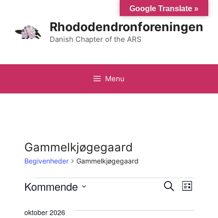
Hop
Google Translate »
til
Rhododendronforeningen
indhold
Danish Chapter of the ARS
Menu
Gammelkjøgegaard
Begivenheder
Gammelkjøgegaard
Begivenheder
B
Kommende
B
S
L
ø
V
e
i
e
g
s
æ
oktober 2026
e