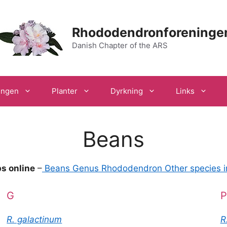
Rhododendronforeninge
Danish Chapter of the ARS
ingen
Planter
Dyrkning
Links
Beans
s online
–
Beans Genus Rhododendron Other species i
G
P
R. galactinum
R