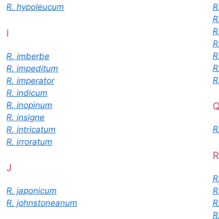
R
R. hypoleucum
R
R
I
R
R
R. imberbe
R
R. impeditum
R
R. imperator
R. indicum
R. inopinum
R. insigne
R
R. intricatum
R. irroratum
R
J
R
R
R. japonicum
R
R. johnstoneanum
R