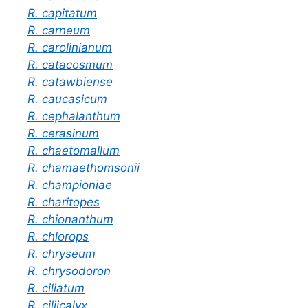
R. capitatum
R. carneum
R. carolinianum
R. catacosmum
R. catawbiense
R. caucasicum
R. cephalanthum
R. cerasinum
R. chaetomallum
R. chamaethomsonii
R. championiae
R. charitopes
R. chionanthum
R. chlorops
R. chryseum
R. chrysodoron
R. ciliatum
R. ciliicalyx