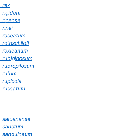
. rex
. rigidum
. ripense
 ririei
. roseatum
. rothschildii
. roxieanum
. rubiginosum
. rubropilosum
. rufum
. rupicola
. russatum
. saluenense
. sanctum
. sanguineum