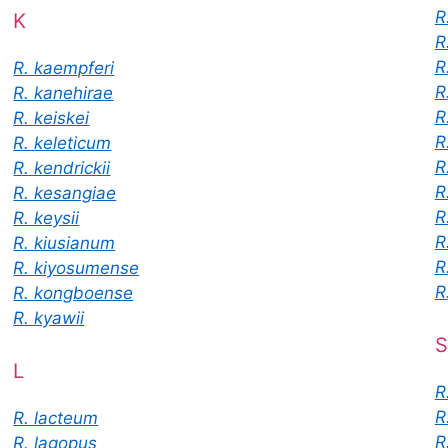
R
K
R
R
R. kaempferi
R.
R. kanehirae
R
R. keiskei
R
R. keleticum
R
R. kendrickii
R
R. kesangiae
R
R. keysii
R
R. kiusianum
R
R. kiyosumense
R
R. kongboense
R. kyawii
S
L
R
R
R. lacteum
R
R. lagopus