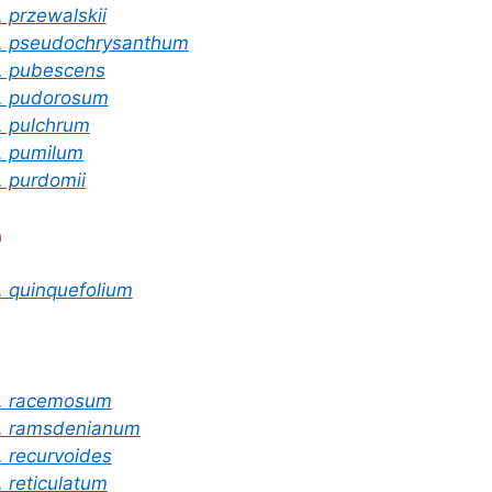
. przewalskii
. pseudochrysanthum
. pubescens
. pudorosum
. pulchrum
. pumilum
. purdomii
Q
. quinquefolium
. racemosum
. ramsdenianum
. recurvoides
. reticulatum