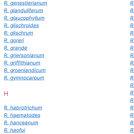
R. genestierianum
R
R. glanduliferum
R
R. glaucophyllum
R
R. glischroides
R
R. glischrum
R
R. goreri
R
R. grande
R
R. griersonianum
R
R. griffithianum
R
R. groenlandicum
R
R. gymnocarpum
R
R
R
H
R
R
R. habrotrichum
R
R. haematodes
R
R. hanceanum
R
R. haofui