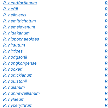
R
R. headfortianum
R
R. heftii
R
R. heliolepis
R
R. hemitrichotum
R
R. hemsleyanum
R
R. hidakanum
R
R. hippophaeoides
R
R. hirsutum
R
R. hirtipes
R
R. hodgsonii
R
R. hongkongense
R
R. hookeri
R
R. horlickianum
R
R. houlstonii
R
R. huianum
R
R. hunnewellianum
R
R. hylaeum
R
R. hyperythrum