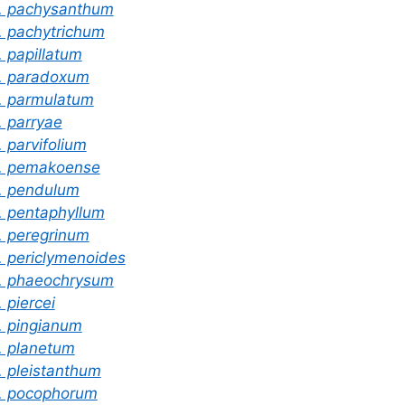
. pachysanthum
. pachytrichum
. papillatum
. paradoxum
. parmulatum
. parryae
. parvifolium
. pemakoense
. pendulum
. pentaphyllum
. peregrinum
. periclymenoides
. phaeochrysum
. piercei
. pingianum
. planetum
. pleistanthum
. pocophorum