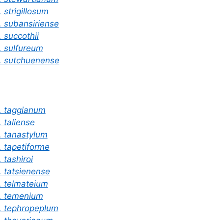
. strigillosum
. subansiriense
. succothii
. sulfureum
. sutchuenense
. taggianum
. taliense
. tanastylum
. tapetiforme
. tashiroi
. tatsienense
. telmateium
. temenium
. tephropeplum