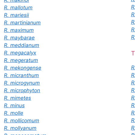
R
R. mallotum
R
R. mariesii
R
R. martinianum
R
R. maximum
R
R. maybarae
R. meddianum
R. megacalyx
T
R. megeratum
R
R. mekongense
R
R. micranthum
R
R. microgynum
R
R. microphyton
R
R. mimetes
R
R. minus
R
R. molle
R
R. mollicomum
R
R. mollyanum