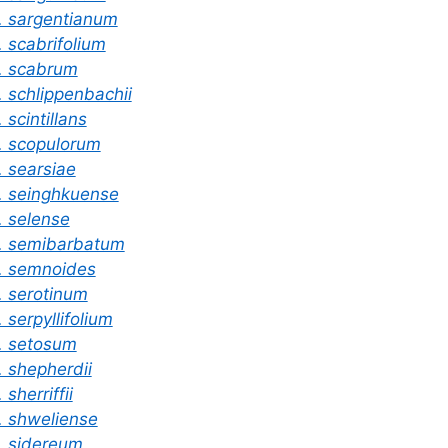
. sargentianum
. scabrifolium
. scabrum
. schlippenbachii
. scintillans
. scopulorum
. searsiae
. seinghkuense
. selense
. semibarbatum
. semnoides
. serotinum
. serpyllifolium
. setosum
. shepherdii
 sherriffii
. shweliense
. sidereum