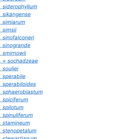
. siderophyllum
. sikangense
. simiarum
. simsii
. sinofalconeri
. sinogrande
. smirnowii
. × sochadzeae
. souliei
. sperabile
. sperabiloides
. sphaeroblastum
. spiciferum
. spilotum
. spinuliferum
. stamineum
. stenopetalum
. stewartianum