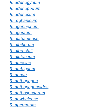
R. adenogynum
R. adenopodum
R. adenosum
R. afghanicum
R. aganniphum
R. agastum
R. alabamense
R. albiflorum
R. albrechtii
R. alutaceum
R. amesiae
R. ambiguum
R. annae
R. anthopogon
R. anthopogonoides
R. anthosphaerum
R. anwheiense
R. aperantum