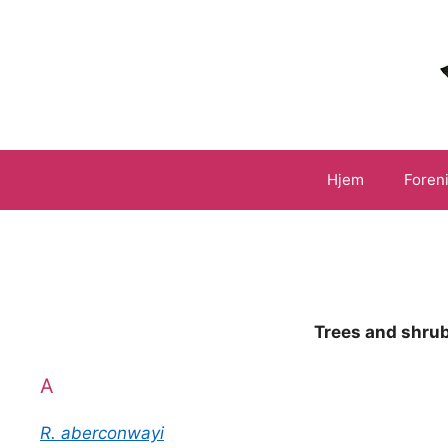
Hop
til
indhold
Hjem
Foren
Trees and shrub
A
R. aberconwayi