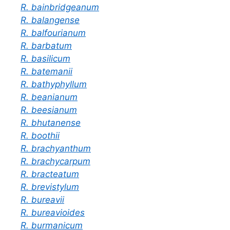
R. bainbridgeanum
R. balangense
R. balfourianum
R. barbatum
R. basilicum
R. batemanii
R. bathyphyllum
R. beanianum
R. beesianum
R. bhutanense
R. boothii
R. brachyanthum
R. brachycarpum
R. bracteatum
R. brevistylum
R. bureavii
R. bureavioides
R. burmanicum