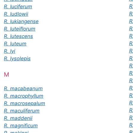
R
R. luciferum
R
R. ludlowii
R
R. lukiangense
R
R. luteiflorum
R
R. lutescens
R
R. luteum
R
R. lyi
R
R. lysolepis
R
R
M
R
R
R. macabeanum
R
R. macrophyllum
R
R. macrosepalum
R
R. maculiferum
R
R. maddenii
R
R. magnificum
R
R. makinoi