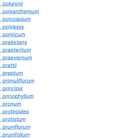
. poluninii
. polyanthemum
. polycladum
. polylepis
. ponticum
. praestans
. praeteritum
. praevernum
. prattii
. preptum
. primuliflorum
. principis
. prinophyllum
. pronum
. proteoides
. protistum
. pruniflorum
. prunifolium