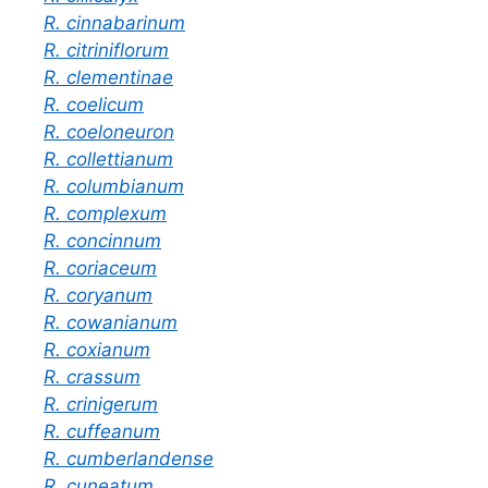
R. cinnabarinum
R. citriniflorum
R. clementinae
R. coelicum
R. coeloneuron
R. collettianum
R. columbianum
R. complexum
R. concinnum
R. coriaceum
R. coryanum
R. cowanianum
R. coxianum
R. crassum
R. crinigerum
R. cuffeanum
R. cumberlandense
R. cuneatum