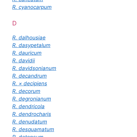
R. cyanocarpum
D
R. dalhousiae
R. dasypetalum
R. dauricum
R. davidii
R. davidsonianum
R. decandrum
R. × decipiens
R. decorum
R. degronianum
R. dendricola
R. dendrocharis
R. denudatum
R. desquamatum