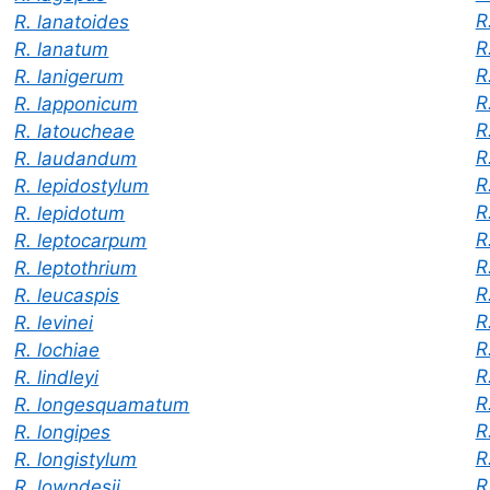
R
R. lanatoides
R
R. lanatum
R
R. lanigerum
R
R. lapponicum
R
R. latoucheae
R
R. laudandum
R
R. lepidostylum
R
R. lepidotum
R
R. leptocarpum
R
R. leptothrium
R
R. leucaspis
R
R. levinei
R
R. lochiae
R
R. lindleyi
R
R. longesquamatum
R.
R. longipes
R
R. longistylum
R
R. lowndesii