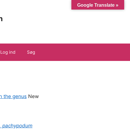
Google Translate »
n
Log ind
Søg
n the genus
New
. pachypodum