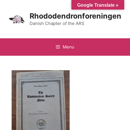
Hop
Google Translate »
til
Rhododendronforeningen
indhold
Danish Chapter of the ARS
Menu