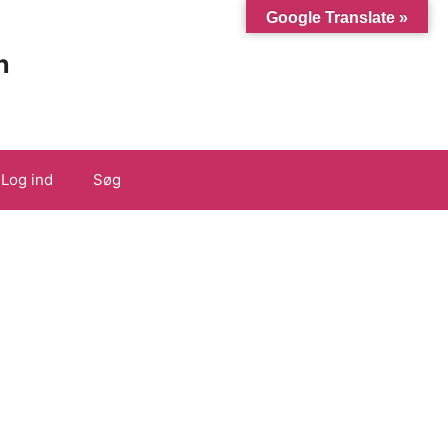
Google Translate »
n
Log ind
Søg