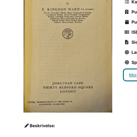
Ka
Pu
Pub
ISB
Si
La
Sp
Mor
Beskrivelse: