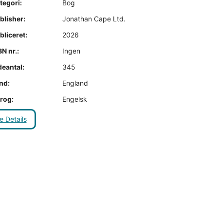
tegori:
Bog
blisher:
Jonathan Cape Ltd.
liceret:
2026
N nr.:
Ingen
deantal:
345
nd:
England
rog:
Engelsk
e Details