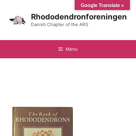
Hop
Google Translate »
til
Rhododendronforeningen
indhold
Danish Chapter of the ARS
Menu