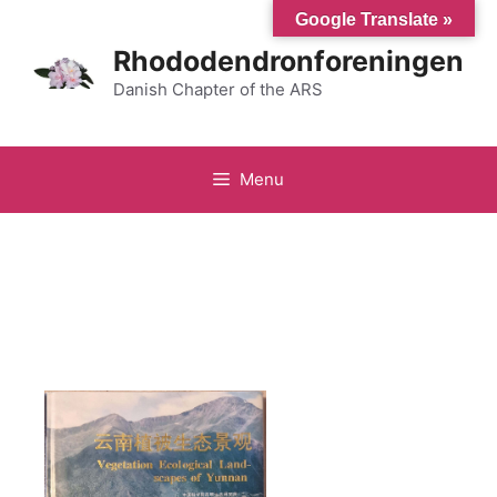
Hop
Google Translate »
til
Rhododendronforeningen
indhold
Danish Chapter of the ARS
Menu