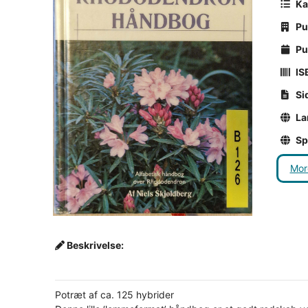
Ka
Pu
Pub
ISB
Si
La
Sp
Mor
Beskrivelse:
Potræt af ca. 125 hybrider