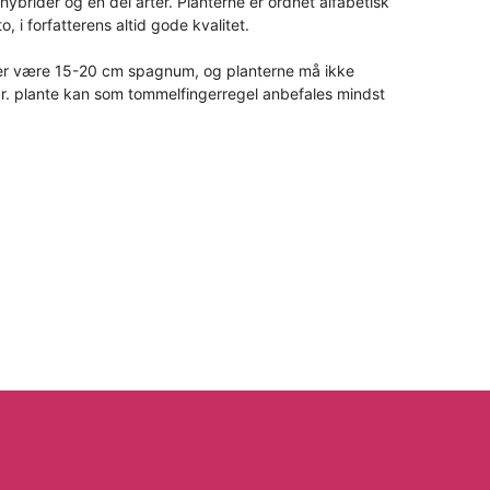
ybrider og en del arter. Planterne er ordnet alfabetisk
 i forfatterens altid gode kvalitet.
der være 15-20 cm spagnum, og planterne må ikke
. Pr. plante kan som tommelfingerregel anbefales mindst