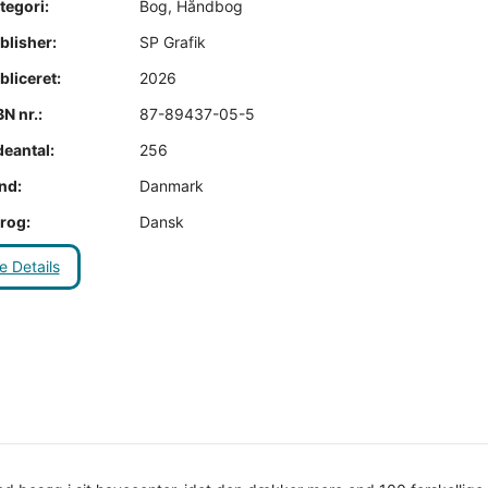
tegori:
Bog
,
Håndbog
blisher:
SP Grafik
liceret:
2026
N nr.:
87-89437-05-5
deantal:
256
nd:
Danmark
rog:
Dansk
e Details