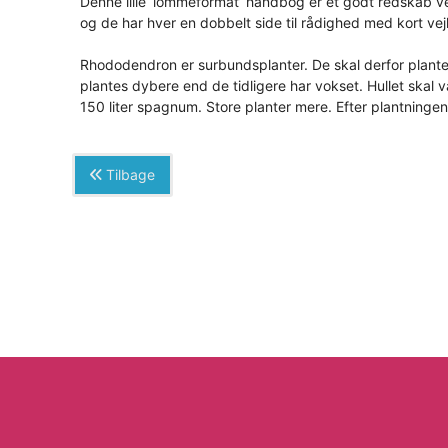
Denne lille ‘lommeformat’ håndbog er et godt redskab ve
og de har hver en dobbelt side til rådighed med kort vejl
Rhododendron er surbundsplanter. De skal derfor plan
plantes dybere end de tidligere har vokset. Hullet skal 
150 liter spagnum. Store planter mere. Efter plantninge
Tilbage