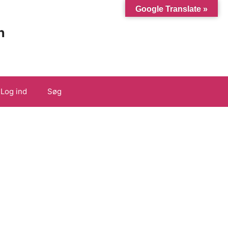
Google Translate »
n
Log ind
Søg