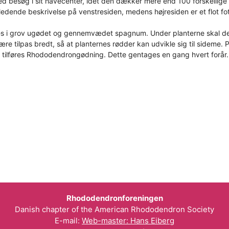
d besøg i sit havecenter, idet den dækker mere end 100 forskellige h
edende beskrivelse på venstresiden, medens højresiden er et flot foto,
tes i grov ugødet og gennemvædet spagnum. Under planterne skal 
være tilpas bredt, så at planternes rødder kan udvikle sig til sideme
n tilføres Rhododendrongødning. Dette gentages en gang hvert forår.
Rhododendronforeningen
Danish chapter of the American Rhododendron Society
E-mail:
Web-master: Hans Eiberg