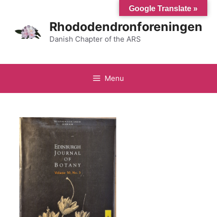
Hop
Google Translate »
til
Rhododendronforeningen
indhold
Danish Chapter of the ARS
Menu