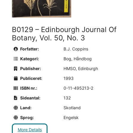
B0129 – Edinbourgh Journal Of
Botany, Vol. 50, No. 3
Forfatter:
B.J. Coppins
Kategori:
Bog
,
Håndbog
Publisher:
HMSO, Edinburgh
Publiceret:
1993
ISBN nr.:
0-11-495213-2
Sideantal:
132
Land:
Skotland
Sprog:
Engelsk
More Details