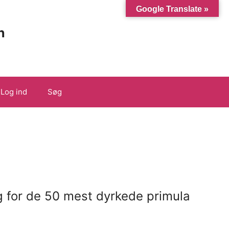
Google Translate »
n
Log ind
Søg
g for de 50 mest dyrkede primula