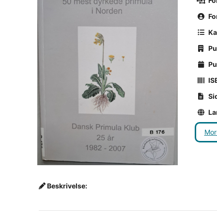
Fo
For
Ka
Pu
Pub
ISB
Si
La
Mor
Beskrivelse: