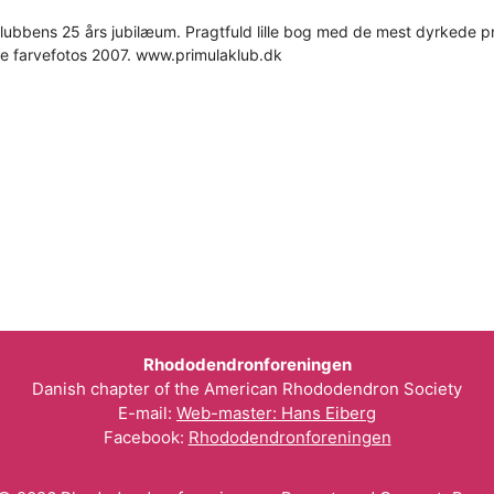
klubbens 25 års jubilæum. Pragtfuld lille bog med de mest dyrkede p
tte farvefotos 2007. www.primulaklub.dk
Rhododendronforeningen
Danish chapter of the American Rhododendron Society
E-mail:
Web-master: Hans Eiberg
Facebook:
Rhododendronforeningen