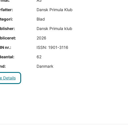
rmat:
A5
fatter:
Dansk Primula Klub
tegori:
Blad
blisher:
Dansk Primula klub
liceret:
2026
N nr.:
ISSN: 1901-3116
deantal:
62
nd:
Danmark
e Details