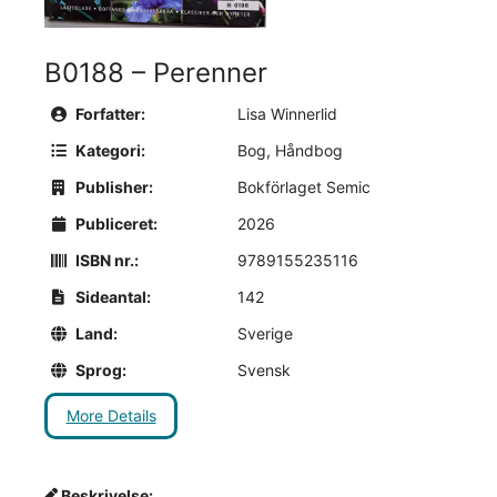
B0188 – Perenner
Forfatter:
Lisa Winnerlid
Kategori:
Bog
,
Håndbog
Publisher:
Bokförlaget Semic
Publiceret:
2026
ISBN nr.:
9789155235116
Sideantal:
142
Land:
Sverige
Sprog:
Svensk
More Details
Beskrivelse: