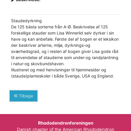
Staudedyrkning
De 125 bästa sorterne från A-Ø. Beskrivelse af 125
forskellige stauder som Lisa Winnerlid selv dyrker i sin
have og kan anbefale. Første del af bogen er et leksikon
der beskriver arterne, miljø, dyrknings-og
sværhedsgrad, og i resten af bogen giver Lisa gode råd
til anvendelse af stauderne som under-og randplantning
i natur-og skovbundshaven.
Illustreret og med henvisninger til hjemmesider og
(staude)planteskoler i både Sverige, USA og England.
Tilbage
Rhododendronforeningen
Danish chapter of the American Rhododendron