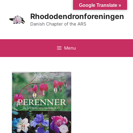
Hop
Google Translate »
til
Rhododendronforeningen
indhold
Danish Chapter of the ARS
Menu