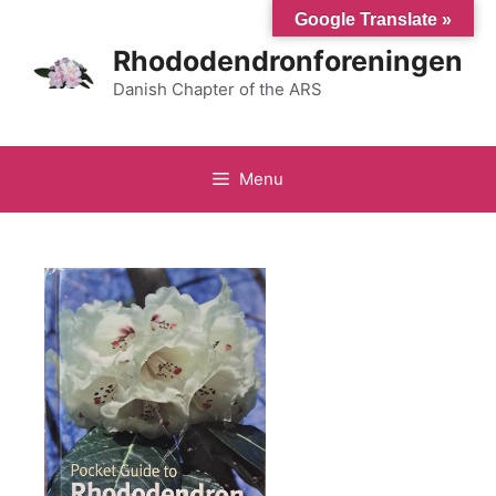
Hop
Google Translate »
til
Rhododendronforeningen
indhold
Danish Chapter of the ARS
Menu