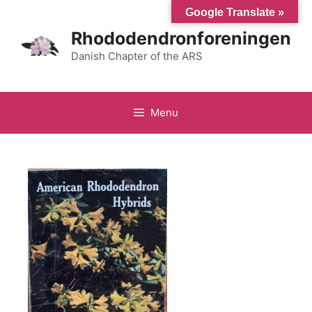
Hop
Google Translate »
til
Rhododendronforeningen
indhold
Danish Chapter of the ARS
Menu