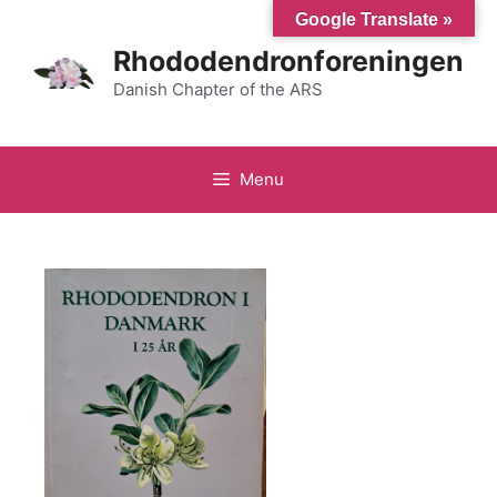
Hop
Google Translate »
til
Rhododendronforeningen
indhold
Danish Chapter of the ARS
Menu