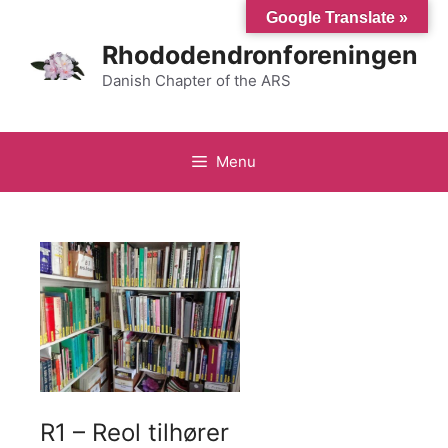
Hop
Google Translate »
til
Rhododendronforeningen
indhold
Danish Chapter of the ARS
Menu
R1 – Reol tilhører