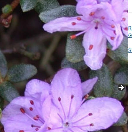
R
G
S