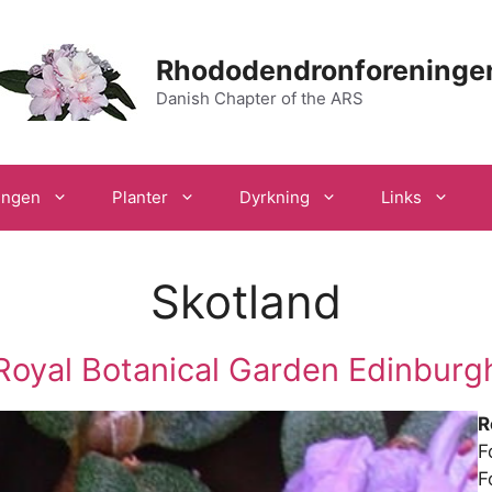
Rhododendronforeninge
Danish Chapter of the ARS
ingen
Planter
Dyrkning
Links
Skotland
Royal Botanical Garden Edinburg
R
F
F