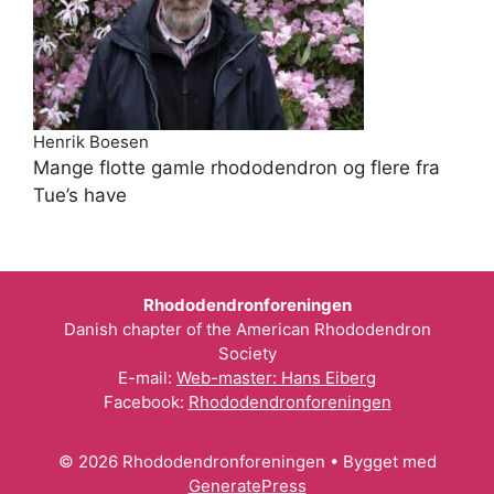
Henrik Boesen
Mange flotte gamle rhododendron og flere fra
Tue’s have
Rhododendronforeningen
Danish chapter of the American Rhododendron
Society
E-mail:
Web-master: Hans Eiberg
Facebook:
Rhododendronforeningen
© 2026 Rhododendronforeningen
• Bygget med
GeneratePress