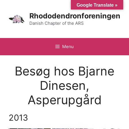
Hop
Google Translate »
til
Rhododendronforeningen
indhold
Danish Chapter of the ARS
Menu
Besøg hos Bjarne
Dinesen,
Asperupgård
2013