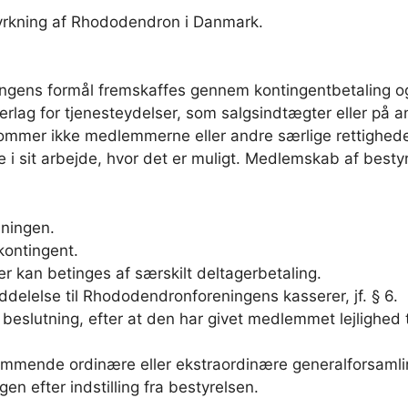
dyrkning af Rhododendron i Danmark.
gens formål fremskaffes gennem kontingentbetaling og d
rlag for tjenesteydelser, som salgsindtægter eller på a
ommer ikke medlemmerne eller andre særlige rettighede
 i sit arbejde, hvor det er muligt. Medlemskab af besty
ningen.
kontingent.
er kan betinges af særskilt deltagerbetaling.
delelse til Rhododendronforeningens kasserer, jf. § 6.
slutning, efter at den har givet medlemmet lejlighed til
mende ordinære eller ekstraordinære generalforsamling.
 efter indstilling fra bestyrelsen.