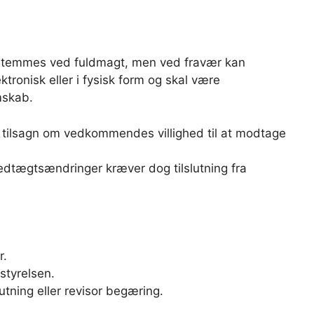
e stemmes ved fuldmagt, men ved fravær kan
onisk eller i fysisk form og skal være
mskab.
gt tilsagn om vedkommendes villighed til at modtage
edtægtsændringer kræver dog tilslutning fra
r.
styrelsen.
tning eller revisor begæring.