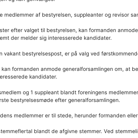
nye medlemmer af bestyrelsen, suppleanter og revisor sa
ster efter valget til bestyrelsen, kan formanden anmode 
remt der melder sig interesserede kandidater.
n vakant bestyrelsespost, er på valg ved førstkommend
er, kan formanden anmode generalforsamlingen om, at be
teresserede kandidater.
esmedlem og 1 suppleant blandt foreningens medlemmer p
rste bestyrelsesmøde efter generalforsamlingen.
af dens medlemmer er til stede, herunder formanden ell
t stemmeflertal blandt de afgivne stemmer. Ved stemme