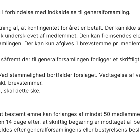
i forbindelse med indkaldelse til generalforsamling.
g af, at kontingentet for året er betalt. Der kan ikk
 underskrevet af medlemmet. Den kan fremsendes elektr
samlingen. Der kan kun afgives 1 brevstemme pr. medle
remt der til generalforsamlingen forligger et skriftli
 Ved stemmelighed bortfalder forslaget. Vedtagelse af v
kl. brevstemmer.
, skal dette ske.
f et bestemt emne kan forlanges af mindst 50 medlemme
n 14 dage efter, at skriftlig begæring er modtaget af be
des efter generalforsamlingens eller bestyrelsens beslu