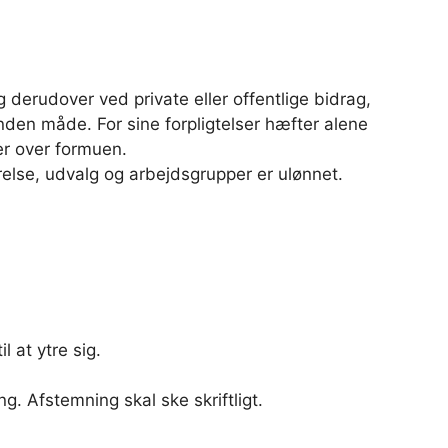
erudover ved private eller offentlige bidrag,
nden måde. For sine forpligtelser hæfter alene
r over formuen.
relse, udvalg og arbejdsgrupper er ulønnet.
 at ytre sig.
 Afstemning skal ske skriftligt.