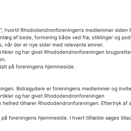
, hvortil Rhododendronforeningen’s medlemmer siden R
æg af bede, formering både ved frø, stiklinger og podni
 når der er nye sider med relevante emner.
e artikler og har givet Rhododendronforeningen brugsre
en.
alt på foreningens hjemmeside.
gen. Bidragydere er foreningens medlemmer og inviter
 artikler og har givet Rhododendronforeningen
 helhed tilhører Rhododendronforeningen. Eftertryk af a
å foreningens hjemmeside. I hvert tilfælde søges tillade