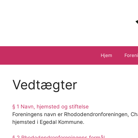
Hop
til
indhold
Hjem
Foren
Vedtægter
§ 1 Navn, hjemsted og stiftelse
Foreningens navn er Rhododendronforeningen, Chap
hjemsted i Egedal Kommune.
§ 2 Rhododendronforeningens formål