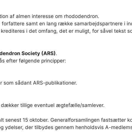
tion af almen interesse om rhododendron.
forfattere samt en lang række samarbejdspartnere i ind
rediteres i det omfang, det er muligt, for såvel tekst so
dendron Society (ARS)
.
efter følgende principper:
r som sådant ARS-publikationer.
kker tillige eventuel ægtefælle/samlever.
lt senest 15 oktober. Generalforsamlingen fastsætter kon
 og ydelser, der tilbydes gennem henholdsvis A-medl