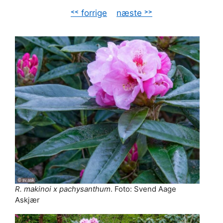
˂˂ forrige
–
næste ˃˃
R. makinoi x pachysanthum
. Foto: Svend Aage
Askjær