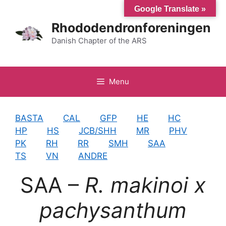
Hop
Google Translate »
til
Rhododendronforeningen
indhold
Danish Chapter of the ARS
Menu
BASTA
CAL
GFP
HE
HC
HP
HS
JCB/SHH
MR
PHV
PK
RH
RR
SMH
SAA
TS
VN
ANDRE
SAA –
R. makinoi x
pachysanthum