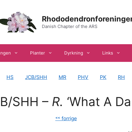
Rhododendronforeninge
Danish Chapter of the ARS
ingen
Planter
Dyrkning
Links
HS
JCB/SHH
MR
PHV
PK
RH
B/SHH –
R.
‘What A Da
˂˂ forrige