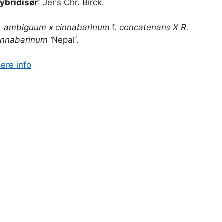
ybridisør
: Jens Chr. Birck.
. ambiguum x cinnabarinum
f.
concatenans X R.
innabarinum ‘
Nepal
‘
.
ere info