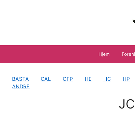
Hop
til
indhold
Hjem
Foren
BASTA
CAL
GFP
HE
HC
HP
ANDRE
JC