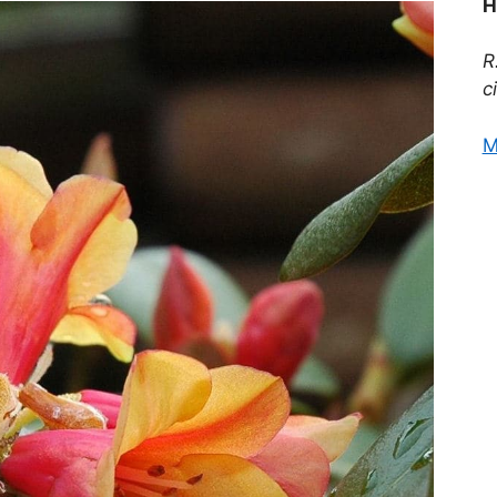
H
R
c
M