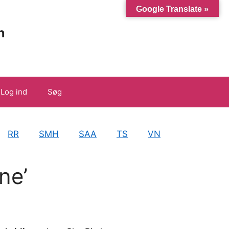
Google Translate »
n
Log ind
Søg
RR
SMH
SAA
TS
VN
ne’