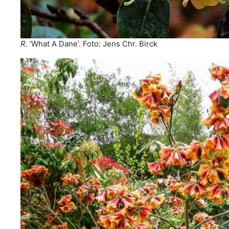
R.
‘What A Dane’. Foto: Jens Chr. Birck