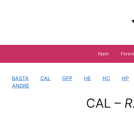
Hop
til
indhold
Hjem
Foren
BASTA
CAL
GFP
HE
HC
HP
ANDRE
CAL –
R