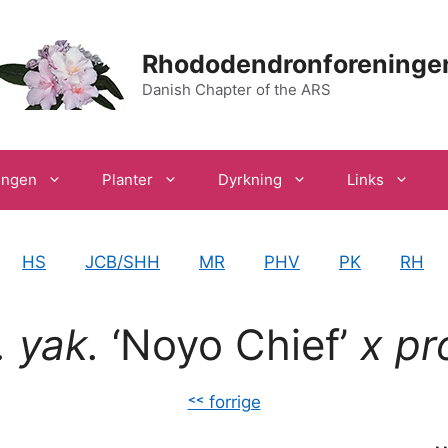
Rhododendronforeninge
Danish Chapter of the ARS
ingen
Planter
Dyrkning
Links
HS
JCB/SHH
MR
PHV
PK
RH
. yak.
‘Noyo Chief’
x pr
˂˂ forrige