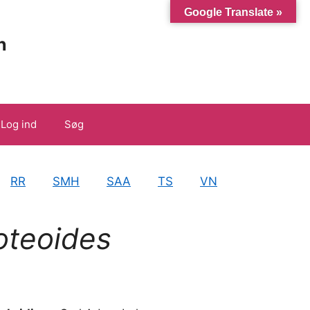
Google Translate »
n
Log ind
Søg
RR
SMH
SAA
TS
VN
oteoides