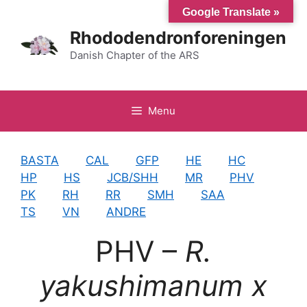
Hop
Google Translate »
til
Rhododendronforeningen
indhold
Danish Chapter of the ARS
Menu
BASTA
CAL
GFP
HE
HC
HP
HS
JCB/SHH
MR
PHV
PK
RH
RR
SMH
SAA
TS
VN
ANDRE
PHV –
R.
yakushimanum x