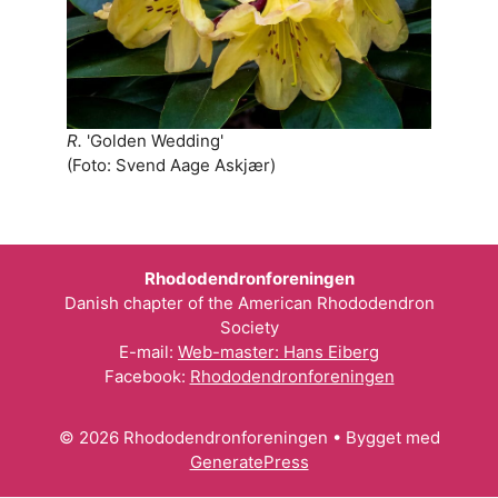
R.
'Golden Wedding'
(Foto: Svend Aage Askjær)
Rhododendronforeningen
Danish chapter of the American Rhododendron
Society
E-mail:
Web-master: Hans Eiberg
Facebook:
Rhododendronforeningen
© 2026 Rhododendronforeningen
• Bygget med
GeneratePress