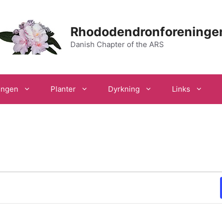
Rhododendronforeninge
Danish Chapter of the ARS
ingen
Planter
Dyrkning
Links