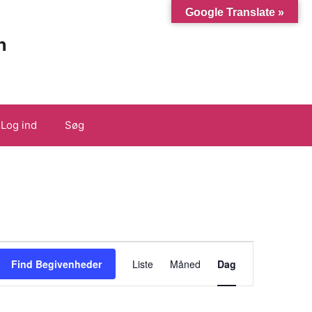
Google Translate »
n
Log ind
Søg
B
Find Begivenheder
Liste
Måned
Dag
e
g