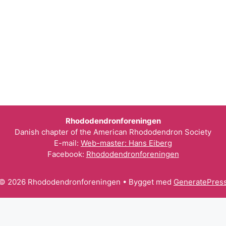
Rhododendronforeningen
Danish chapter of the American Rhododendron Society
E-mail:
Web-master: Hans Eiberg
Facebook:
Rhododendronforeningen
© 2026 Rhododendronforeningen
• Bygget med
GeneratePres