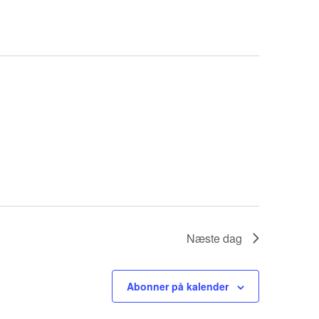
i
v
e
n
h
e
d
V
i
s
Næste dag
n
i
Abonner på kalender
n