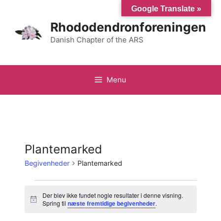
Hop
Google Translate »
til
Rhododendronforeningen
indhold
Danish Chapter of the ARS
Menu
Plantemarked
Begivenheder
Plantemarked
Begivenheder
Der blev ikke fundet nogle resultater i denne visning.
N
Spring til
næste fremtidige begivenheder
.
o
t