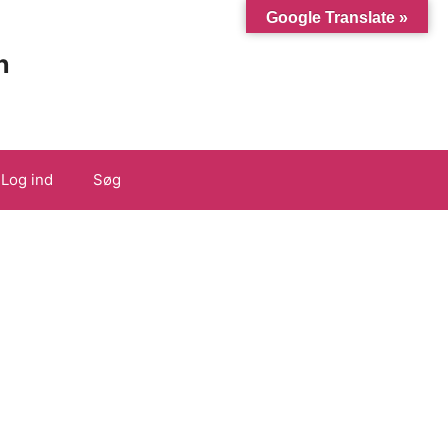
Google Translate »
n
Log ind
Søg