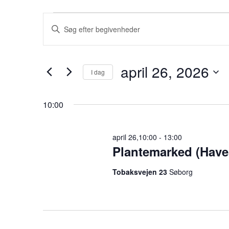
Begivenheder
B
S
k
for
e
r
april
g
i
april 26, 2026
I dag
v
26,
i
V
n
æ
ø
2026
v
10:00
l
g
e
g
l
april 26,10:00
-
13:00
d
e
n
Plantemarked (Have
a
o
t
r
h
Tobaksvejen 23
Søborg
o
d
e
.
.
S
d
ø