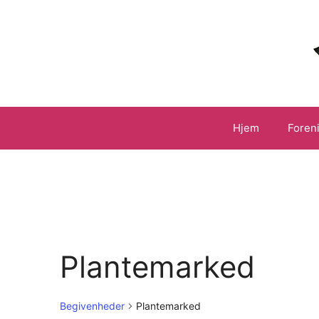
Hop
til
indhold
Hjem
Foren
Plantemarked
Begivenheder
Plantemarked