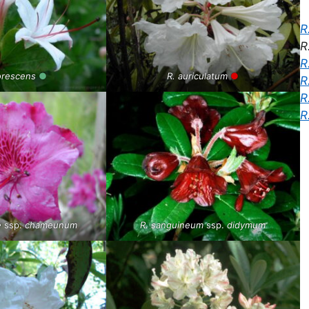
R
R
R
orescens
●
R. auriculatum
●
R
R
R
e
ssp.
chameunum
R. sanguineum
ssp.
didymum