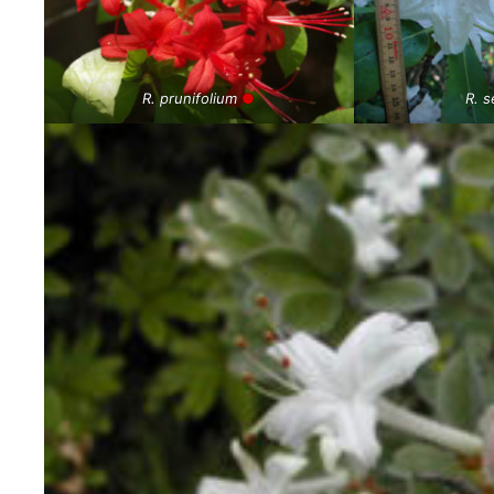
R. prunifolium
●
R. 