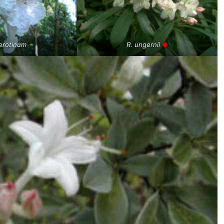
serotinum
R. ungernii
●