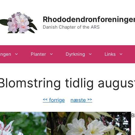
Rhododendronforeninge
Danish Chapter of the ARS
ingen
Planter
Dyrkning
Links
Blomstring tidlig augus
˂˂ forrige
–
næste ˃˃
B