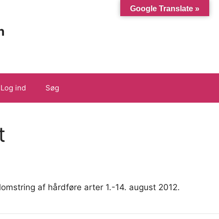
Google Translate »
n
Log ind
Søg
t
lomstring af hårdføre arter 1.-14. august 2012.