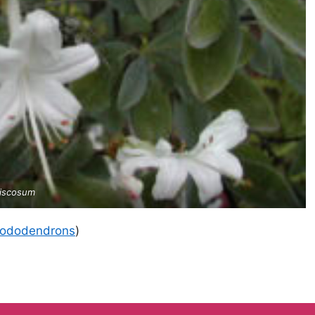
viscosum
Rhododendrons
)