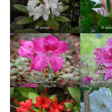
R. annae
●
R. arb
R. calostrotum
R. saluenens