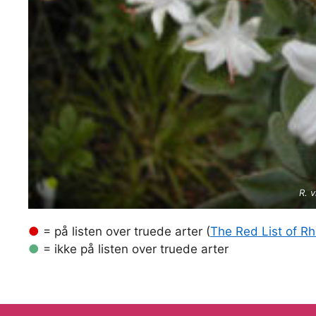
R. 
●
= på listen over truede arter (
The Red List of 
●
= ikke på listen over truede arter