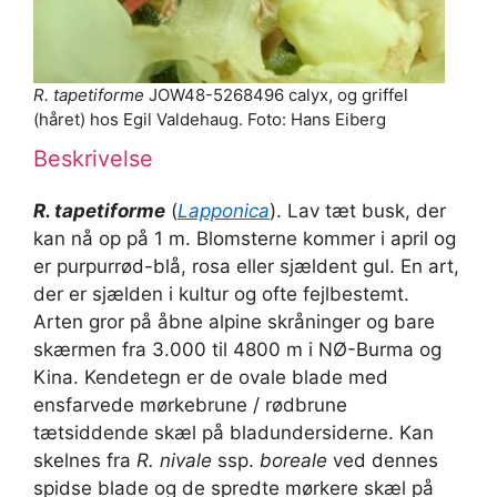
R. tapetiforme
JOW48-5268496 calyx, og griffel
(håret) hos Egil Valdehaug. Foto: Hans Eiberg
Beskrivelse
R. tapetiforme
(
Lapponica
). Lav tæt busk, der
kan nå op på 1 m. Blomsterne kommer i april og
er purpurrød-blå, rosa eller sjældent gul. En art,
der er sjælden i kultur og ofte fejlbestemt.
Arten gror på åbne alpine skråninger og bare
skærmen fra 3.000 til 4800 m i NØ-Burma og
Kina. Kendetegn er de ovale blade med
ensfarvede mørkebrune / rødbrune
tætsiddende skæl på bladundersiderne. Kan
skelnes fra
R. nivale
ssp.
boreale
ved dennes
spidse blade og de spredte mørkere skæl på