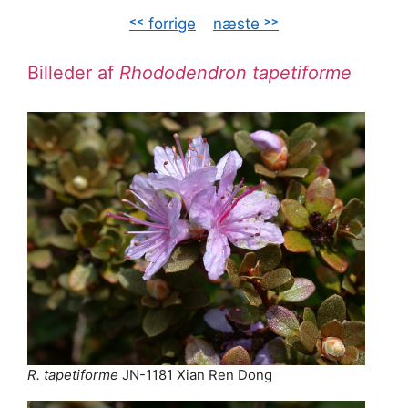
˂˂ forrige
–
næste ˃˃
Billeder af
Rhododendron tapetiforme
R. tapetiforme
JN-1181 Xian Ren Dong