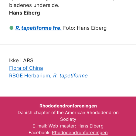
bladenes underside.
Hans Eiberg
●
R. tapetiforme
frø.
Foto: Hans Eiberg
Ikke i ARS
Flora of China
RBGE Herbarium;
R. tapetiforme
Rhododendronforeningen
Danish chapter of the American Rhododendron
Society
E-mail:
Web-master: Hans Eiberg
Facebook:
Rhododendronforeningen