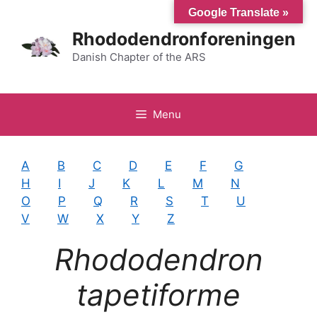
Hop
Google Translate »
til
Rhododendronforeningen
indhold
Danish Chapter of the ARS
Menu
A
B
C
D
E
F
G
H
I
J
K
L
M
N
O
P
Q
R
S
T
U
V
W
X
Y
Z
Rhododendron
tapetiforme