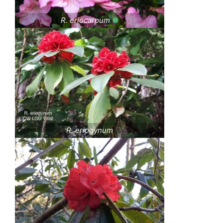
R. eriocarpum
●
R. eriogynum