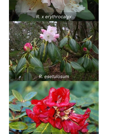
R. x erythrocalyx
R. esetulosum