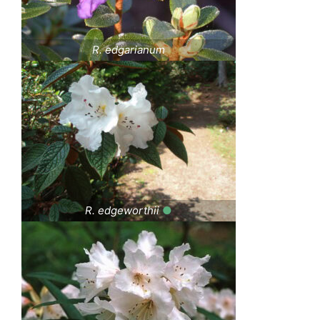
R. edgarianum
R. edgeworthii
●