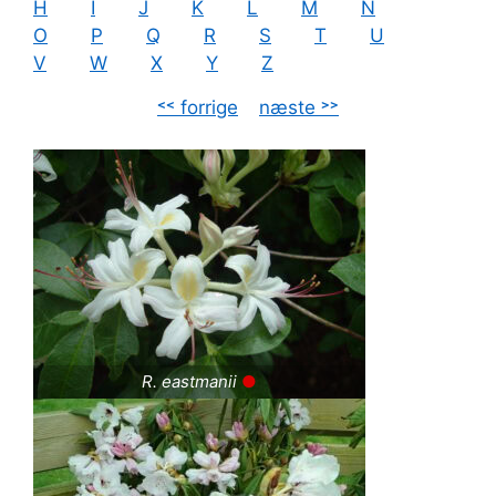
H
I
J
K
L
M
N
O
P
Q
R
S
T
U
V
W
X
Y
Z
˂˂ forrige
–
næste ˃˃
R. eastmanii
●