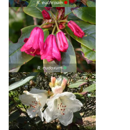
R. euchroum
●
R. eudoxum
●