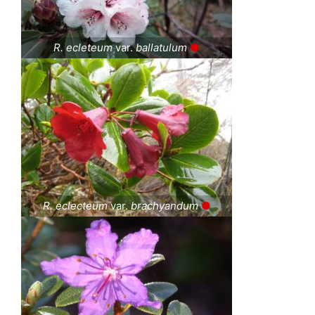
R. ecleteum
var.
ballatulum
●
R. eclecteum
var.
brachyandum
●