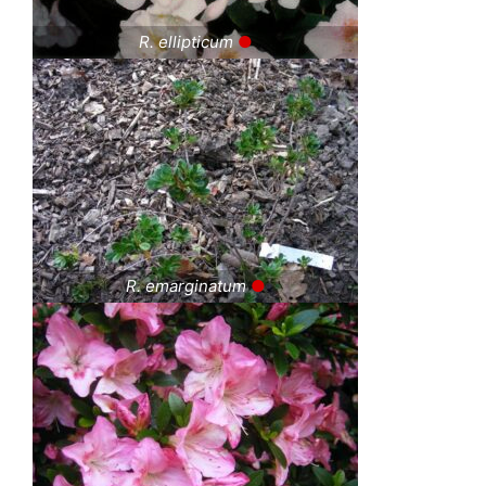
R. ellipticum
●
R. emarginatum
●