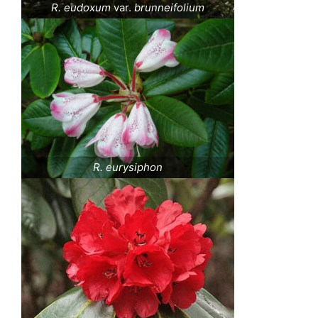
R. eudoxum
var.
brunneifolium
R. eurysiphon