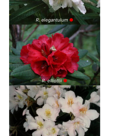
R. elegantulum
●
R. elliottii
●