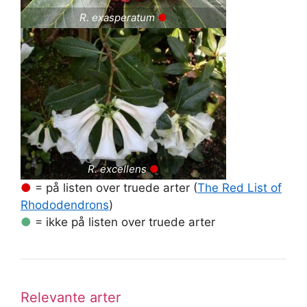
R. exasperatum
●
R. excellens
●
●
= på listen over truede arter (
The Red List of
Rhododendrons
)
●
= ikke på listen over truede arter
Relevante arter