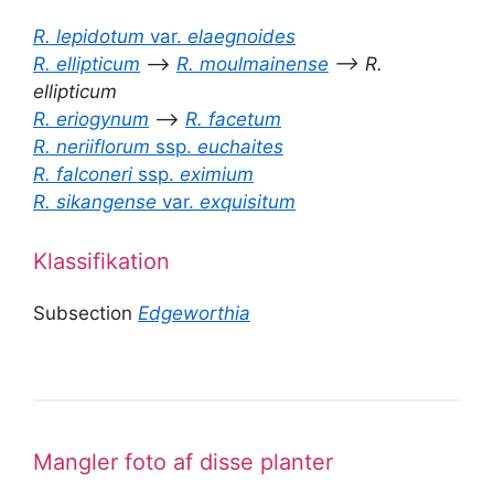
R. lepidotum
var.
elaegnoides
R. ellipticum
–>
R. moulmainense
–> R.
ellipticum
R. eriogynum
–>
R. facetum
R. neriiflorum
ssp.
euchaites
R. falconeri
ssp.
eximium
R. sikangense
var.
exquisitum
Klassifikation
Subsection
Edgeworthia
Mangler foto af disse planter