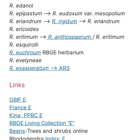
R. edanoi
R. epipastum
–>
R. eudoxum
var.
mesopolium
R. eriandrum
–>
R. rigidum
–> R. eriandrum
R. ericoides
R. eritimum
–>
R. anthospaerum
/ R. eritimum
R. esquirolli
R. euchroum
RBGE herbarium
R. evelyneae
R. exasperatum
–> ARS
Links
GBIF E
France E
Kina, PPBC E
RBGE Living Collection “E”
Beans
-Trees and shrubs online
Rhododendra
Index: E