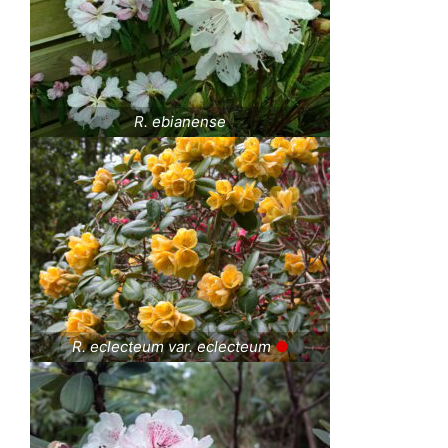
R. ebianense
R. eclecteum var. eclecteum
●