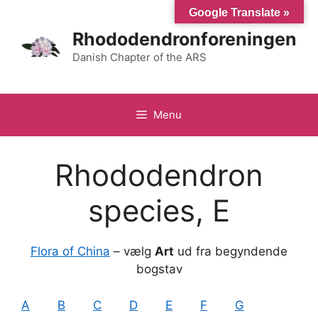
Hop
Google Translate »
til
Rhododendronforeningen
indhold
Danish Chapter of the ARS
Menu
Rhododendron
species, E
Flora of China
– vælg
Art
ud fra begyndende
bogstav
A
B
C
D
E
F
G