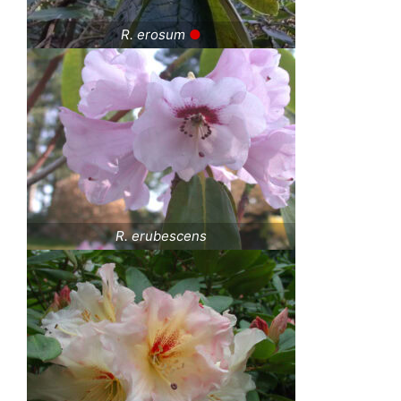
R. erosum
●
R. erubescens