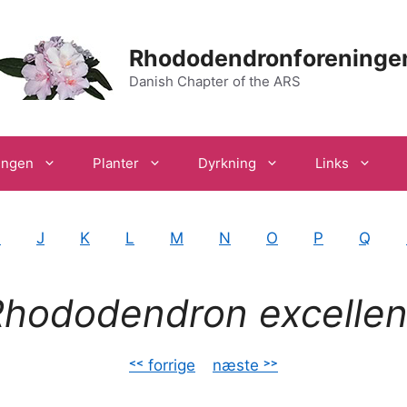
Rhododendronforeninge
Danish Chapter of the ARS
ingen
Planter
Dyrkning
Links
I
J
K
L
M
N
O
P
Q
hododendron excelle
˂˂ forrige
–
næste ˃˃