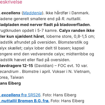
eskrivelse
. excellens
(
Maddenia
). Ikke hårdfør i Danmark.
ladene generelt smallere end på
R. nuttallii
.
ladpladen med nerver fladt på bladoverfladen
.
rugtknuden opdelt i 5-7 kamre.
Calyx randen ikke
ller kun sjældent håret
, loberne store, 0,8-1,5 cm;
ladstilk afrundet på oversiden. Blomsterstilk og
alyx skællet; calyx lober delt til basen; kapsel
ængere end den vedvarende calyx; midterribbe og
ladstilk hævet eller flad på oversiden.
tøvdragere 12-15
(Davidian) – FOC evt. 10 var.
ecandrum
. Blomstre i april. Vokser i N. Vietnam,
orea, Taiwan
ans Eiberg
. excellens
f
rø SRS26
. Foto: Hans Eiberg
. nuttallii
Bremen B.G. frø.
Foto: Hans Eiberg