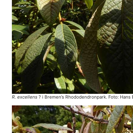
R. excellens
? i Bremen’s Rhododendronpark. Foto: Hans 