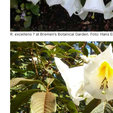
R. excellens
? at Bremen’s Botanical Garden. Foto: Hans E