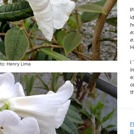
P
i
h
e
e
H
I
oto: Henry Lima
i
e
o
t
F
R