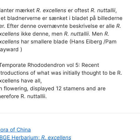
lanter mærket
R. excellens
er oftest
R. nuttallii
,
det bladnerverne er sænket i bladet på billederne
er. Efter denne overnævnte beskrivelse er alle
R.
xcellens
ikke denne, men
R. nuttallii
. Men
R.
xcellens
har smallere blade (Hans Eiberg /Pam
ayward )
 Temporate Rhododendron vol 5: Recent
ntroductions of what was initially thought to be R.
xcellens have all,
n flowering, displayed 12 stamens and are
herefore R. nuttallii.
lora of China
BGE Herbarium;
R. excellens