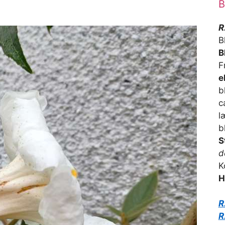
B
R
B
B
F
e
b
c
l
b
S
d
K
H
R
R