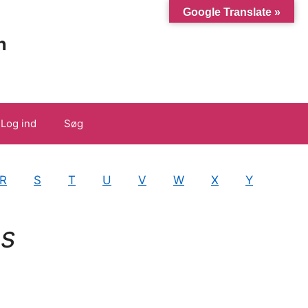
Google Translate »
n
Log ind
Søg
R
S
T
U
V
W
X
Y
ns