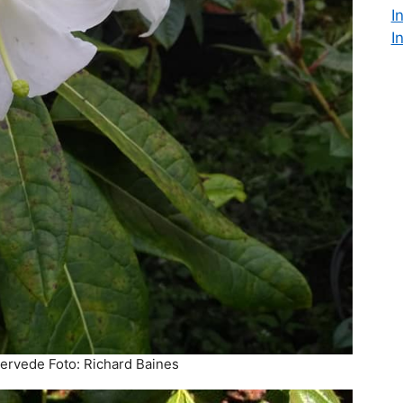
I
I
nervede Foto: Richard Baines