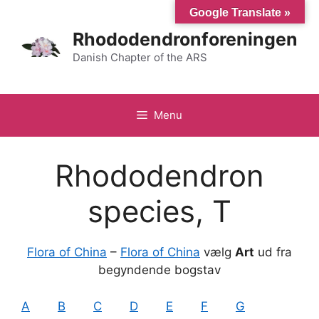
Hop
Google Translate »
til
Rhododendronforeningen
indhold
Danish Chapter of the ARS
Menu
Rhododendron
species, T
Flora of China
–
Flora of China
vælg
Art
ud fra
begyndende bogstav
A
B
C
D
E
F
G