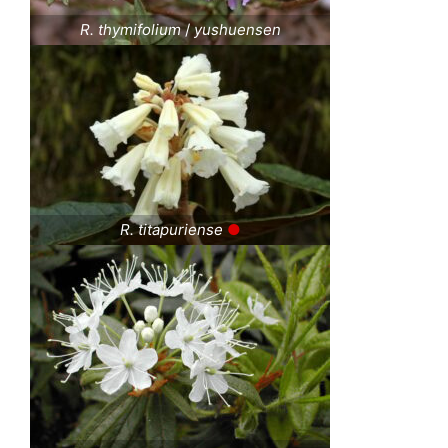
R. thymifolium
/
yushuensen
R. titapuriense
●