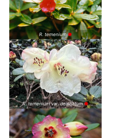
R. temenium
●
R. temenium
var.
dealbatum
●