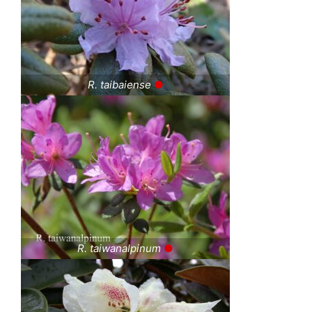
R. taibaiense
●
R. taiwanalpinum
●