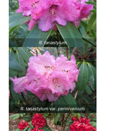
R. tanastylum
R. tanastylum
var.
pennivenium