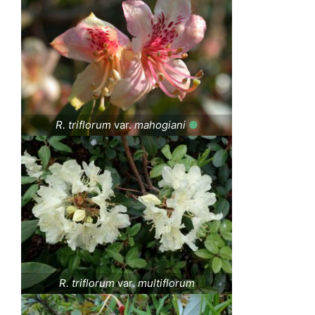
R. triflorum
var.
mahogiani
●
R. triflorum
var.
multiflorum