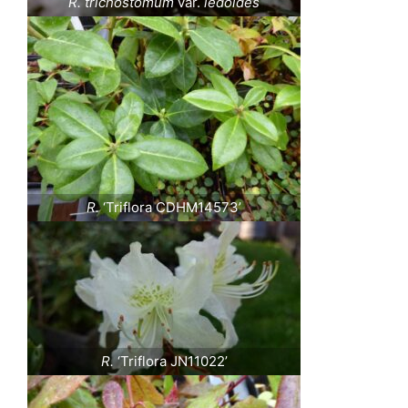
R. trichostomum
var.
ledoides
R.
‘Triflora CDHM14573’
R.
‘Triflora JN11022’