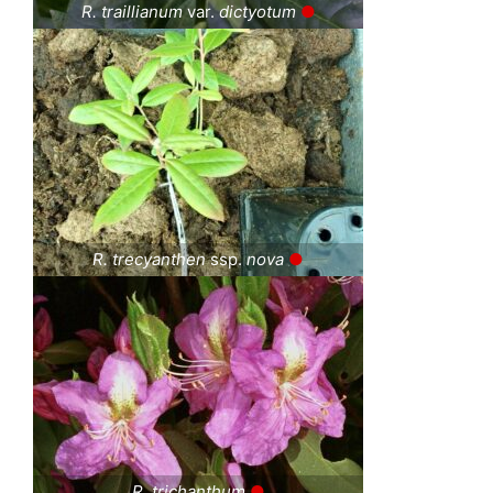
R. traillianum
var.
dictyotum
●
R. trecyanthen
ssp.
nova
●
R. trichanthum
●