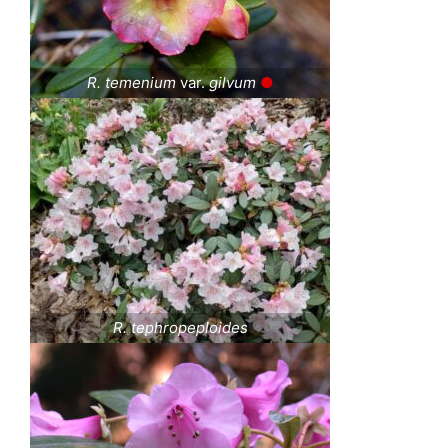
R. temenium
var.
gilvum
●
R. tephropeploides