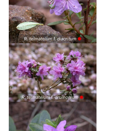
R. telmateium
f.
diacritum
●
R. telmateium
f.
drumonium
●