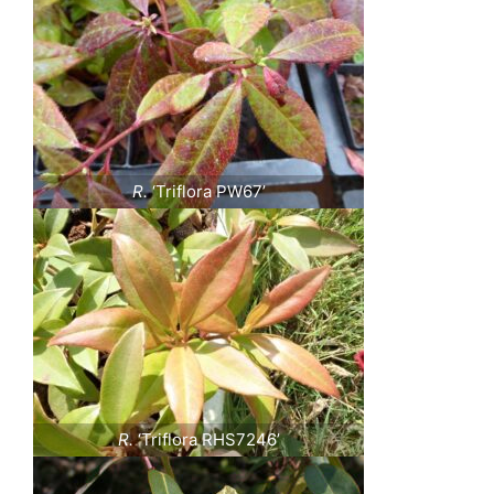
R.
‘Triflora PW67’
R.
‘Triflora RHS7246’