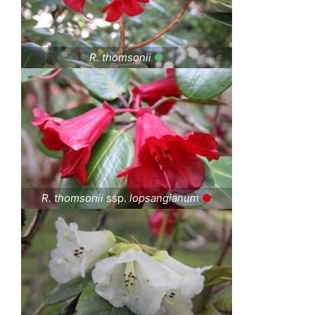
R. thomsonii
●
R. thomsonii
ssp.
lopsangianum
●