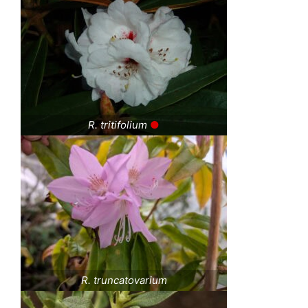
R. tritifolium
●
R. truncatovarium