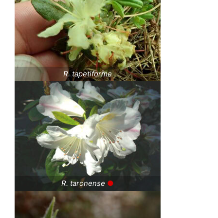
R. tapetiforme
R. taronense
●