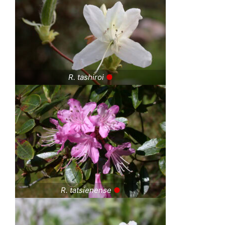
R. tashiroi
●
R. tatsienense
●