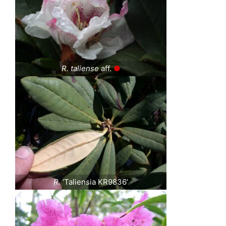
R. taliense
aff.
●
R.
‘Taliensia KR9836’