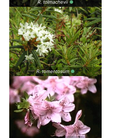
R. tolmachevii
●
R. tomentosum
●