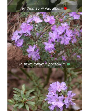
R. thomsonii
var.
album
●
R. thymifolium
f.
polifolium
●