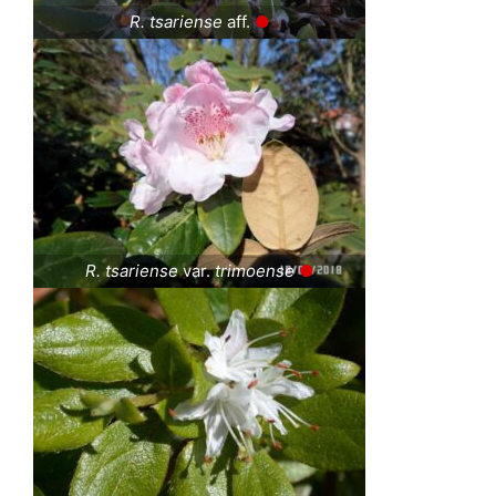
R. tsariense
aff.
●
R. tsariense
var.
trimoense
●