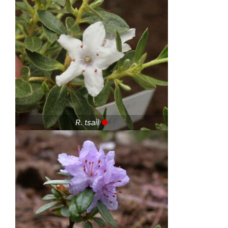
R. tsaii
●