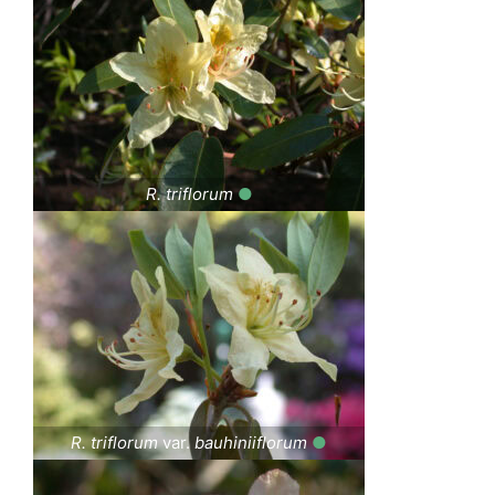
R. triflorum
●
R. triflorum
var.
bauhiniiflorum
●