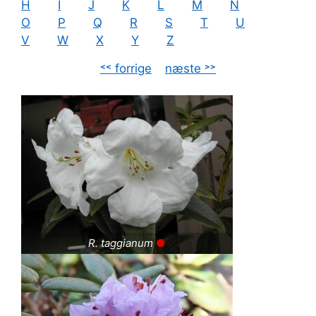
H
I
J
K
L
M
N
O
P
Q
R
S
T
U
V
W
X
Y
Z
˂˂ forrige
–
næste ˃˃
R. taggianum
●