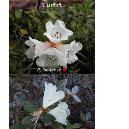
R. tsaii
aff.
R. tsariense
●