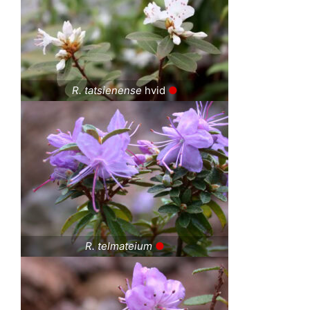
R. tatsienense
hvid
●
R. telmateium
●