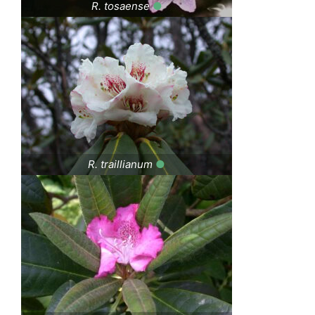
R. tosaense
●
R. traillianum
●