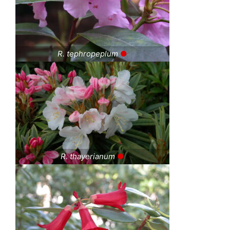
R. tephropeplum
●
R. thayerianum
●