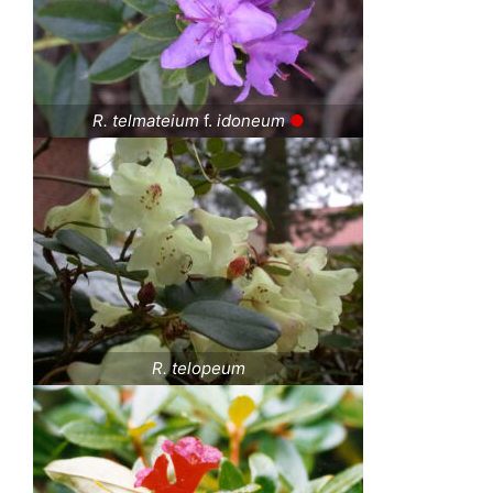
R. telmateium
f.
idoneum
●
R. telopeum