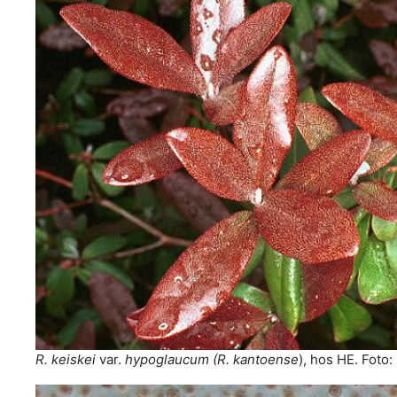
R. keiskei
var.
hypoglaucum
(R. kantoense
), hos HE. Foto