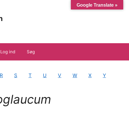
Google Translate »
n
Log ind
Søg
R
S
T
U
V
W
X
Y
oglaucum