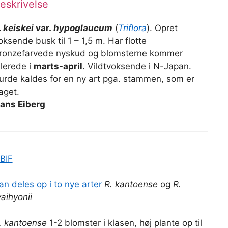
eskrivelse
. keiskei
var.
hypoglaucum
(
Triflora
). Opret
oksende busk til 1 – 1,5 m. Har flotte
ronzefarvede nyskud og blomsterne kommer
llerede i
marts-april
. Vildtvoksende i N-Japan.
urde kaldes for en ny art pga. stammen, som er
laget.
ans Eiberg
BIF
an deles op i to nye arter
R. kantoense
og
R.
yaihyonii
. kantoense
1-2 blomster i klasen, høj plante op til