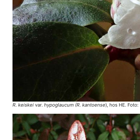
R. keiskei
var.
hypoglaucum
(R. kantoense
), hos HE. Foto