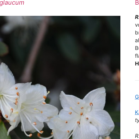
glaucum
B
R
v
b
a
B
f
H
G
K
t
R