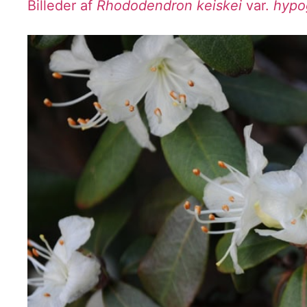
Billeder af
Rhododendron keiskei
var.
hypo