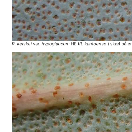
R. keiskei
var.
hypoglaucum
HE (
R. kantoense
) skæl på e