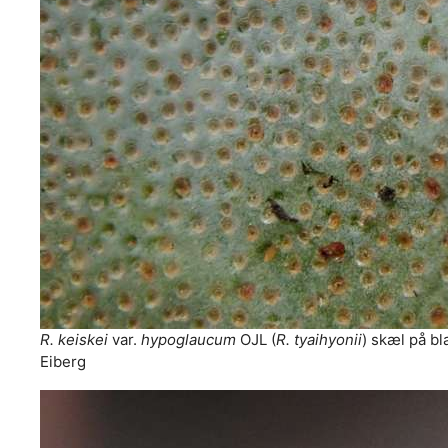
R. keiskei
var.
hypoglaucum
OJL (
R. tyaihyonii
) skæl på b
Eiberg