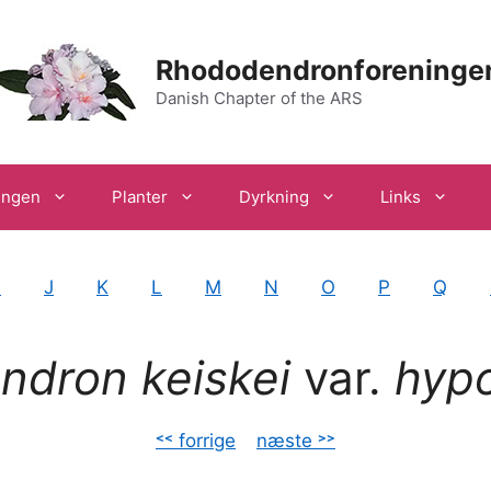
Rhododendronforeninge
Danish Chapter of the ARS
ingen
Planter
Dyrkning
Links
I
J
K
L
M
N
O
P
Q
dron keiskei
var.
hyp
˂˂ forrige
–
næste ˃˃