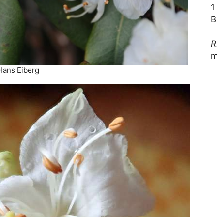
1
B
R
m
 Hans Eiberg