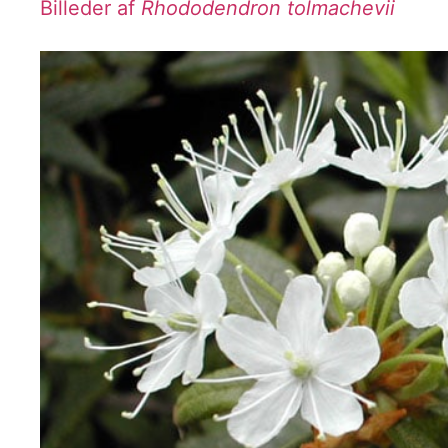
Billeder af
Rhododendron tolmachevii