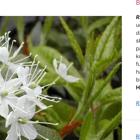
B
R
u
d
s
p
k
f
h
b
H
R
R