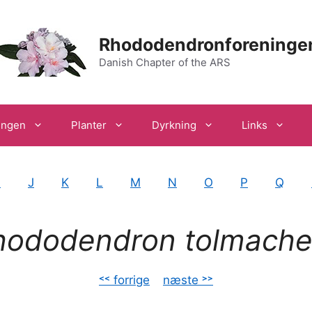
Rhododendronforeninge
Danish Chapter of the ARS
ingen
Planter
Dyrkning
Links
I
J
K
L
M
N
O
P
Q
hododendron tolmachev
˂˂ forrige
–
næste ˃˃