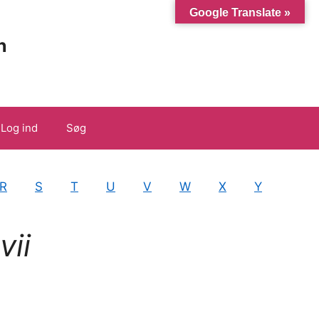
Google Translate »
n
Log ind
Søg
R
S
T
U
V
W
X
Y
ii