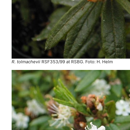
R. tolmachevii
RSF353/99 at RSBG. Foto: H. Helm