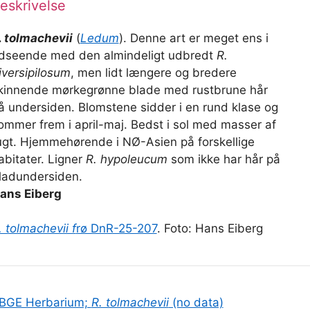
eskrivelse
. tolmachevii
(
Ledum
). Denne art er meget ens i
dseende med den almindeligt udbredt
R.
iversipilosum
, men lidt længere og bredere
kinnende mørkegrønne blade med rustbrune hår
å undersiden. Blomstene sidder i en rund klase og
ommer frem i april-maj. Bedst i sol med masser af
ugt. Hjemmehørende i NØ-Asien på forskellige
abitater. Ligner
R. hypoleucum
som ikke har hår på
ladundersiden.
ans Eiberg
. tolmachevii f
rø DnR-25-207
. Foto: Hans Eiberg
BGE Herbarium;
R. tolmachevii
(no data)