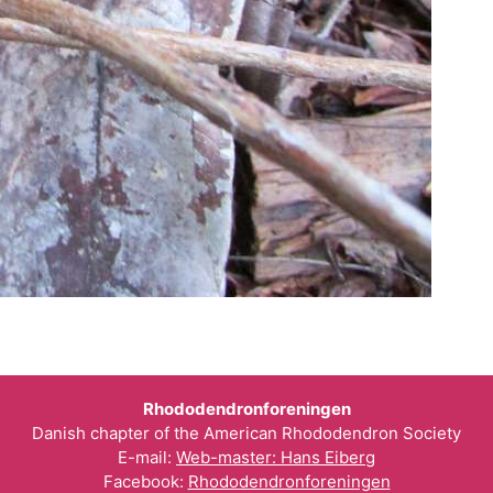
Rhododendronforeningen
Danish chapter of the American Rhododendron Society
E-mail:
Web-master: Hans Eiberg
Facebook:
Rhododendronforeningen