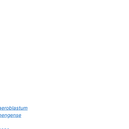
eroblastum
engense