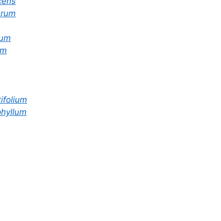
cens
erum
pum
um
ifolium
hyllum