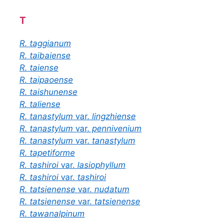
T
R. taggianum
R. taibaiense
R. taiense
R. taipaoense
R. taishunense
R. taliense
R. tanastylum
var.
lingzhiense
R. tanastylum
var.
pennivenium
R. tanastylum
var.
tanastylum
R. tapetiforme
R. tashiroi
var.
lasiophyllum
R. tashiroi
var.
tashiroi
R. tatsienense
var.
nudatum
R. tatsienense
var.
tatsienense
R. tawanalpinum