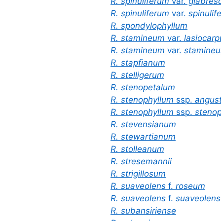
R. spinuliferum
var.
glabres
R. spinuliferum
var.
spinulif
R. spondylophyllum
R. stamineum
var.
lasiocar
R. stamineum
var.
stamine
R. stapfianum
R. stelligerum
R. stenopetalum
R. stenophyllum
ssp.
angust
R. stenophyllum
ssp.
stenop
R. stevensianum
R. stewartianum
R. stolleanum
R. stresemannii
R. strigillosum
R. suaveolens
f.
roseum
R. suaveolens
f.
suaveolens
R. subansiriense