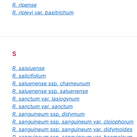
R. ripense
R. ripleyi
var.
basitrichum
S
R. saisiuense
R. salicifolium
R. saluenense
ssp.
chameunum
R. saluenense
ssp.
saluenense
R. sanctum
var.
lasiogynum
R. sanctum
var.
sanctum
R. sanguineum
ssp.
didymum
R. sanguineum
ssp.
sanguineum
var.
cloiophorum
R. sanguineum
ssp.
sanguineum
var.
didymoides