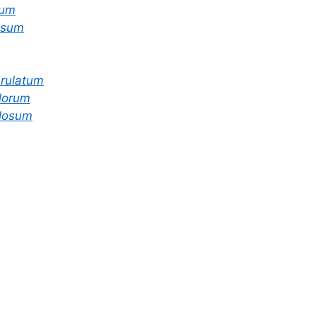
lum
osum
rulatum
lorum
ilosum