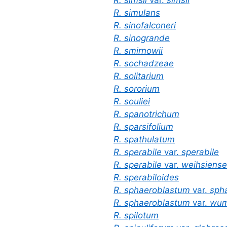
R. simsii
var.
simsii
R. simulans
R. sinofalconeri
R. sinogrande
R. smirnowii
R. sochadzeae
R. solitarium
R. sororium
R. souliei
R. spanotrichum
R. sparsifolium
R. spathulatum
R. sperabile
var.
sperabile
R. sperabile
var.
weihsiense
R. sperabiloides
R. sphaeroblastum
var.
spha
R. sphaeroblastum
var.
wum
R. spilotum