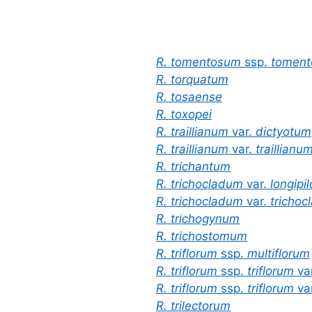
R. tomentosum
ssp.
toment
R. torquatum
R. tosaense
R. toxopei
R. traillianum
var.
dictyotum
R. traillianum
var.
traillianu
R. trichantum
R. trichocladum
var.
longipi
R. trichocladum
var.
trichoc
R. trichogynum
R. trichostomum
R. triflorum
ssp.
multiflorum
R. triflorum
ssp.
triflorum
va
R. triflorum
ssp.
triflorum
va
R. trilectorum