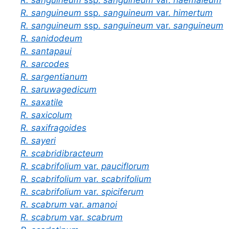
R. sanguineum
ssp.
sanguineum
var.
haemaleum
R. sanguineum
ssp.
sanguineum
var.
himertum
R. sanguineum
ssp.
sanguineum
var.
sanguineum
R. sanidodeum
R. santapaui
R. sarcodes
R. sargentianum
R. saruwagedicum
R. saxatile
R. saxicolum
R. saxifragoides
R. sayeri
R. scabridibracteum
R. scabrifolium
var.
pauciflorum
R. scabrifolium
var.
scabrifolium
R. scabrifolium
var.
spiciferum
R. scabrum
var.
amanoi
R. scabrum
var.
scabrum