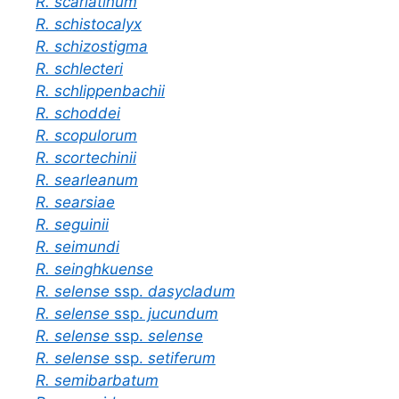
R. scarlatinum
R. schistocalyx
R. schizostigma
R. schlecteri
R. schlippenbachii
R. schoddei
R. scopulorum
R. scortechinii
R. searleanum
R. searsiae
R. seguinii
R. seimundi
R. seinghkuense
R. selense
ssp.
dasycladum
R. selense
ssp.
jucundum
R. selense
ssp.
selense
R. selense
ssp.
setiferum
R. semibarbatum