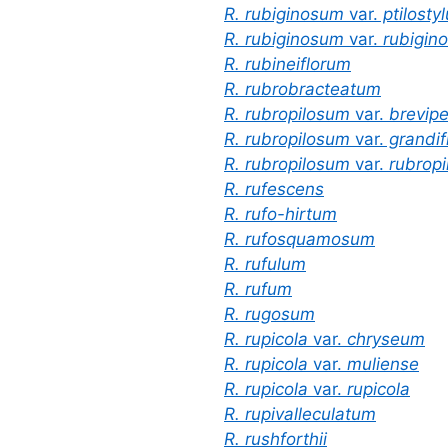
R. rubiginosum
var.
ptilosty
R. rubiginosum
var.
rubigin
R. rubineiflorum
R. rubrobracteatum
R. rubropilosum
var.
brevipe
R. rubropilosum
var.
grandif
R. rubropilosum
var.
rubrop
R. rufescens
R. rufo-hirtum
R. rufosquamosum
R. rufulum
R. rufum
R. rugosum
R. rupicola
var.
chryseum
R. rupicola
var.
muliense
R. rupicola
var.
rupicola
R. rupivalleculatum
R. rushforthii