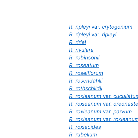
R. ripleyi
var.
crytogonium
R. ripleyi
var.
ripleyi
R. ririei
R. rivulare
R. robinsonii
R. roseatum
R. roseiflorum
R. rosendahlii
R. rothschildii
R. roxieanum
var.
cucullatu
R. roxieanum
var.
oreonast
R. roxieanum
var.
parvum
R. roxieanum
var.
roxieanu
R. roxieoides
R. rubellum