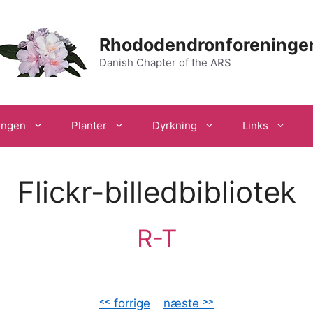
Rhododendronforeninge
Danish Chapter of the ARS
ingen
Planter
Dyrkning
Links
Flickr-billedbibliotek
R-T
˂˂ forrige
–
næste ˃˃