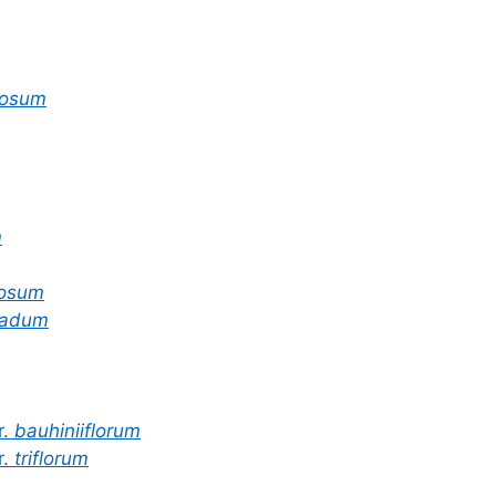
osum
m
losum
ladum
r.
bauhiniiflorum
r.
triflorum