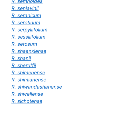
R. semnoides
R. seniavinii
R. seranicum
R. serotinum
R. serpyllifolium
R. sessilifolium
R. setosum
R. shaanxiense
R. shanii
R. sherriffii
R. shimenense
R. shimianense
R. shiwandashanense
R. shweliense
R. sichotense