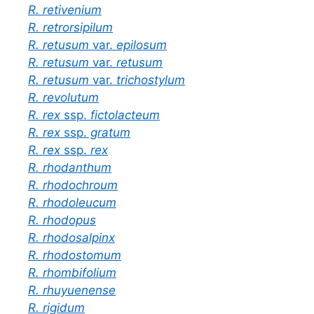
R. retivenium
R. retrorsipilum
R. retusum
var.
epilosum
R. retusum
var.
retusum
R. retusum
var.
trichostylum
R. revolutum
R. rex
ssp.
fictolacteum
R. rex
ssp.
gratum
R. rex
ssp.
rex
R. rhodanthum
R. rhodochroum
R. rhodoleucum
R. rhodopus
R. rhodosalpinx
R. rhodostomum
R. rhombifolium
R. rhuyuenense
R. rigidum