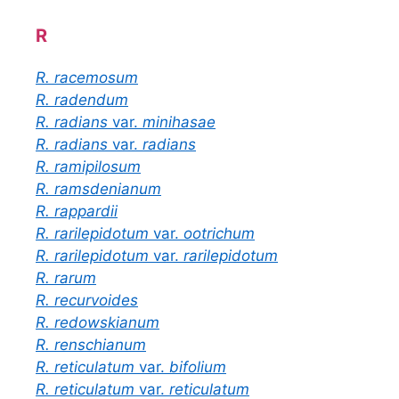
R
R. racemosum
R. radendum
R. radians
var.
minihasae
R. radians
var.
radians
R. ramipilosum
R. ramsdenianum
R. rappardii
R. rarilepidotum
var.
ootrichum
R. rarilepidotum
var.
rarilepidotum
R. rarum
R. recurvoides
R. redowskianum
R. renschianum
R. reticulatum
var.
bifolium
R. reticulatum
var.
reticulatum