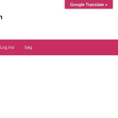
Google Translate »
n
Log ind
Søg