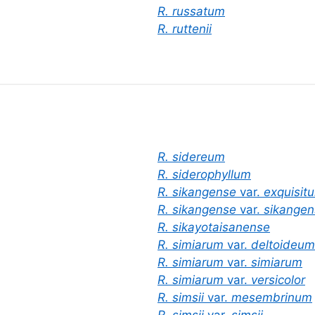
R. russatum
R. ruttenii
R. sidereum
R. siderophyllum
R. sikangense
var.
exquisit
R. sikangense
var.
sikangen
R. sikayotaisanense
R. simiarum
var.
deltoideum
R. simiarum
var.
simiarum
R. simiarum
var.
versicolor
R. simsii
var.
mesembrinum