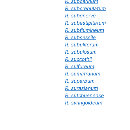
R. subcerinum
R. subcrenulatum
R. subenerve
R. subestipitatum
R. subflumineum
R. subsessile
R. subuliferum
R. subulosum
R. succothii
R. sulfureum
R. sumatranum
R. superbum
R. surasianum
R. sutchuenense
R. syringoideum