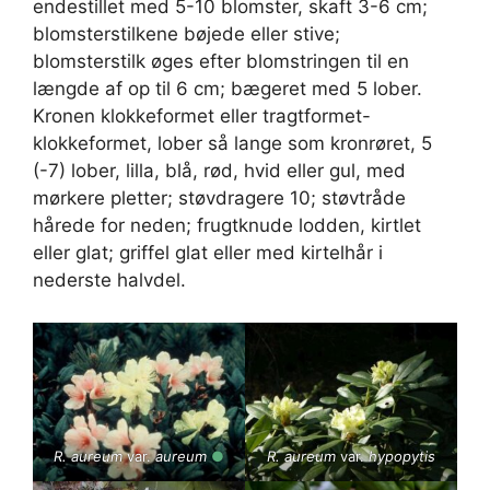
endestillet med 5-10 blomster, skaft 3-6 cm;
blomsterstilkene bøjede eller stive;
blomsterstilk øges efter blomstringen til en
længde af op til 6 cm; bægeret med 5 lober.
Kronen klokkeformet eller tragtformet-
klokkeformet, lober så lange som kronrøret, 5
(-7) lober, lilla, blå, rød, hvid eller gul, med
mørkere pletter; støvdragere 10; støvtråde
hårede for neden; frugtknude lodden, kirtlet
eller glat; griffel glat eller med kirtelhår i
nederste halvdel.
R. aureum
var.
aureum
●
R. aureum
var.
hypopytis