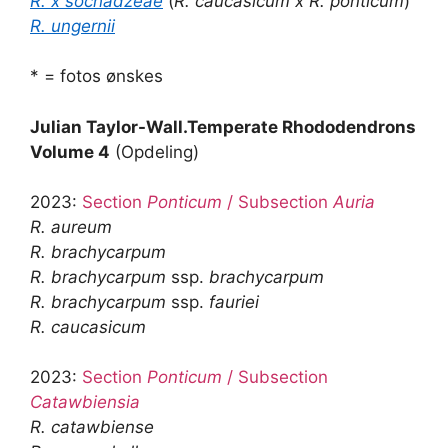
R. x sochadzeae
(
R. caucasicum x R. ponticum
)
R. ungernii
* = fotos ønskes
Julian Taylor-Wall.Temperate Rhododendrons
Volume 4
(Opdeling)
2023:
Section
Ponticum
/ Subsection
Auria
R. aureum
R. brachycarpum
R. brachycarpum
ssp.
brachycarpum
R. brachycarpum
ssp.
fauriei
R. caucasicum
2023:
Section
Ponticum
/ Subsection
Catawbiensia
R. catawbiense