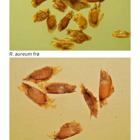
R. aureum
frø