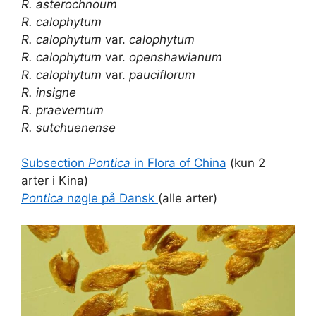
R. asterochnoum
R. calophytum
R. calophytum
var.
calophytum
R. calophytum
var.
openshawianum
R. calophytum
var.
pauciflorum
R. insigne
R. praevernum
R. sutchuenense
Subsection
Pontica
in Flora of China
(kun 2
arter i Kina)
Pontica
nøgle på Dansk
(alle arter)