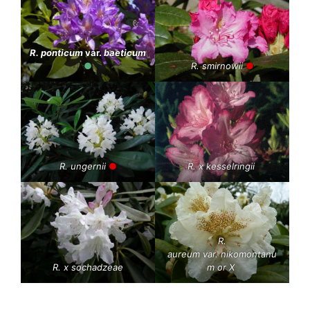
R. ponticum
var.
baeticum
●
R. smirnowii
●
R. ungernii
●
R. x kesselringii
R.
aureum
var.
nikomontanu
R. x sochadzeae
m
or
X