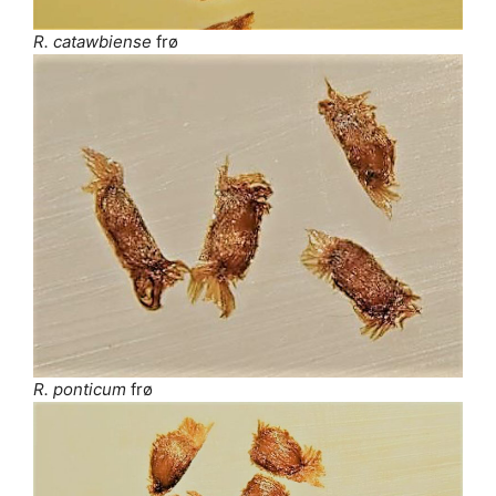
R. catawbiense
frø
R. ponticum
frø