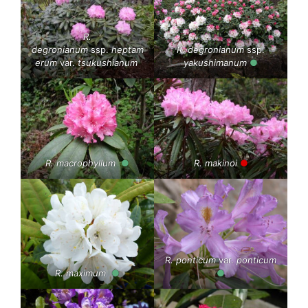
R.
degronianum
ssp.
heptam
R. degronianum
ssp.
erum
var.
tsukushianum
yakushimanum
●
R. macrophyllum
●
R. makinoi
●
R. ponticum
var.
ponticum
R. maximum
●
●