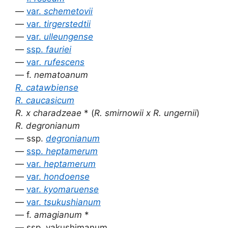
—
var.
schemetovii
—
var.
tirgerstedtii
—
var.
ulleungense
—
ssp.
fauriei
—
var
. rufescens
— f.
nematoanum
R. catawbiense
R. caucasicum
R. x charadzeae
* (
R. smirnowii x R. ungernii
)
R. degronianum
— ssp.
degronianum
—
ssp.
heptamerum
—
var.
heptamerum
—
var.
hondoense
—
var.
kyomaruense
—
var.
tsukushianum
— f.
amagianum
*
— ssp. yakushimanum