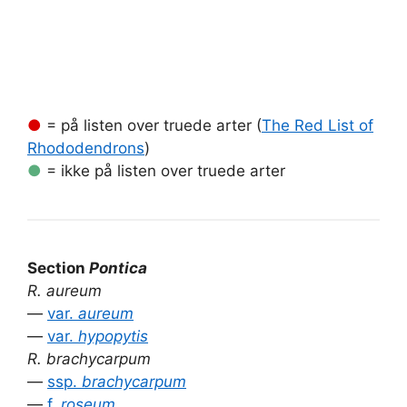
●
= på listen over truede arter (
The Red List of
Rhododendrons
)
●
= ikke på listen over truede arter
Section
Pontica
R. aureum
—
var.
aureum
—
var.
hypopytis
R. brachycarpum
—
ssp.
brachycarpum
—
f.
roseum