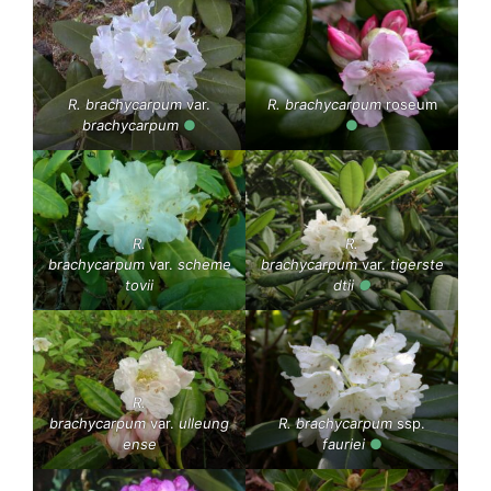
R. brachycarpum
var.
R. brachycarpum
roseum
brachycarpum
●
●
R.
R.
brachycarpum
var.
scheme
brachycarpum
var.
tigerste
tovii
dtii
●
R.
brachycarpum
var.
ulleung
R. brachycarpum
ssp.
ense
fauriei
●