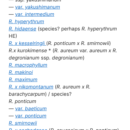
—
var.
yakushimanum
—
var.
intermedium
R. hyperythrum
R. hidaense
(species? perhaps
R. hyperythrum
HE)
R. x kesselringi
i
(
R. ponticum x R. smirnowii
)
R.x kurokimense
* (
R. aureum
var.
aureum x R.
degronianum
ssp.
degronianum
)
R. macrophyllum
R. makinoi
R. maximum
R. x nikomontanum
(
R. aureum x R.
barachycarpum
) / species?
R. ponticum
—
var.
baeticum
—
var.
ponticum
R. smirnowii