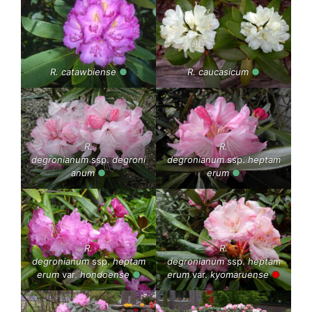
R. catawbiense
●
R. caucasicum
●
R.
R.
degronianum
ssp.
degroni
degronianum
ssp.
heptam
anum
●
erum
●
R.
R.
degronianum
ssp.
heptam
degronianum
ssp.
heptam
erum
var.
hondoense
●
erum
var.
kyomaruense
●