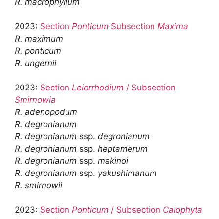
R. macrophyllum
2023:
Section
Ponticum
Subsection
Maxima
R. maximum
R. ponticum
R. ungernii
2023:
Section
Leiorrhodium
/ Subsection
Smirnowia
R. adenopodum
R. degronianum
R. degronianum
ssp.
degronianum
R. degronianum
ssp.
heptamerum
R. degronianum
ssp.
makinoi
R. degronianum
ssp.
yakushimanum
R. smirnowii
2023:
Section
Ponticum
/ Subsection
Calophyta