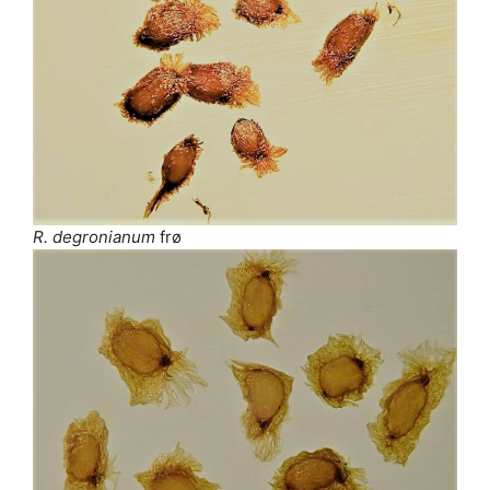
R. degronianum
frø