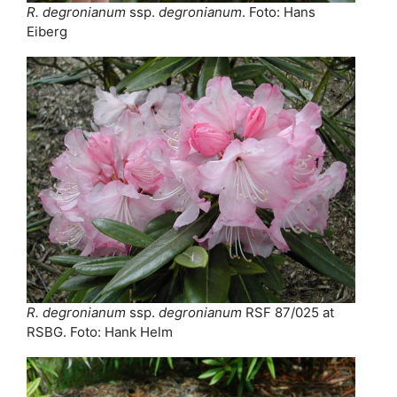
R. degronianum
ssp.
degronianum
. Foto: Hans
Eiberg
R. degronianum
ssp.
degronianum
RSF 87/025 at
RSBG. Foto: Hank Helm