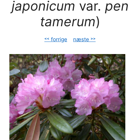
japonicum
var.
pen
tamerum
)
˂˂ forrige
–
næste ˃˃