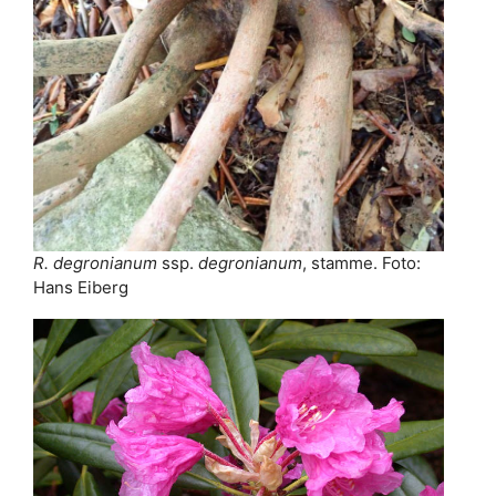
R. degronianum
ssp.
degronianum
, stamme. Foto:
Hans Eiberg