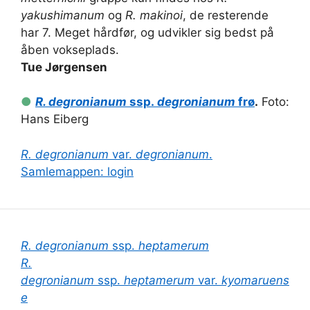
yakushimanum
og
R. makinoi
, de resterende
har 7. Meget hårdfør, og udvikler sig bedst på
åben vokseplads.
Tue Jørgensen
●
R. degronianum
ssp.
degronianum
frø
.
Foto:
Hans Eiberg
R. degronianum
var.
degronianum
.
Samlemappen: login
R. degronianum
ssp.
heptamerum
R.
degronianum
ssp.
heptamerum
var.
kyomaruens
e