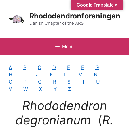
Hop
Google Translate »
til
Rhododendronforeningen
indhold
Danish Chapter of the ARS
Menu
A
B
C
D
E
F
G
H
I
J
K
L
M
N
O
P
Q
R
S
T
U
V
W
X
Y
Z
Rhododendron
degronianum
(
R.