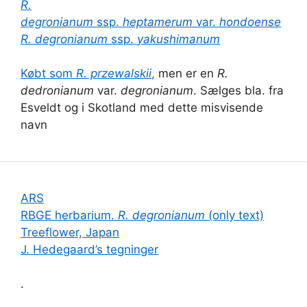
R.
degronianum
ssp.
heptamerum
var.
hondoense
R. degronianum
ssp.
yakushimanum
Købt som
R. przewalskii
,
men er en
R.
dedronianum
var.
degronianum
. Sælges bla. fra
Esveldt og i Skotland med dette misvisende
navn
ARS
RBGE herbarium.
R. degronianum
(only text)
Treeflower, Japan
J. Hedegaard’s tegninger
.