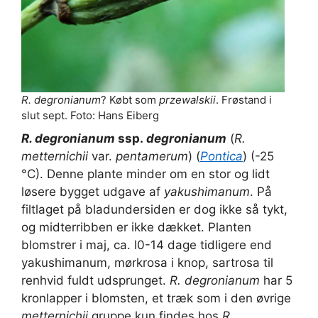
R. degronianum
? Købt som
przewalskii
. Frøstand i
slut sept. Foto: Hans Eiberg
R. degronianum
ssp.
degronianum
(
R.
metternichii
var.
pentamerum
) (
Pontica
) (-25
°C). Denne plante minder om en stor og lidt
løsere bygget udgave af
yakushimanum
. På
filtlaget på bladundersiden er dog ikke så tykt,
og midterribben er ikke dækket. Planten
blomstrer i maj, ca. l0-14 dage tidligere end
yakushimanum, mørk­rosa i knop, sartrosa til
renhvid fuldt udsprunget.
R. degronianum
har 5
kronlapper i blomsten, et træk som i den øvrige
metternichii
gruppe kun findes hos
R.