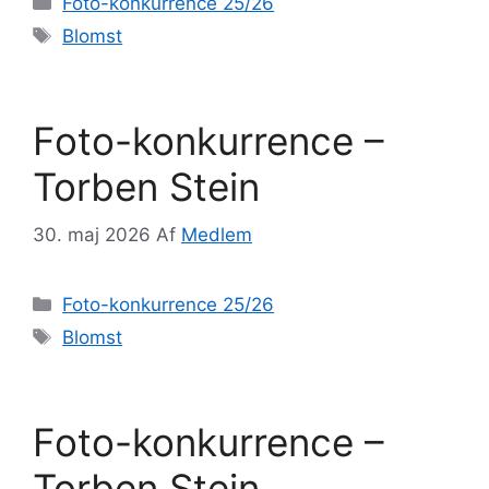
Foto-konkurrence 25/26
Tags
Blomst
Foto-konkurrence –
Torben Stein
30. maj 2026
Af
Medlem
Kategorier
Foto-konkurrence 25/26
Tags
Blomst
Foto-konkurrence –
Torben Stein