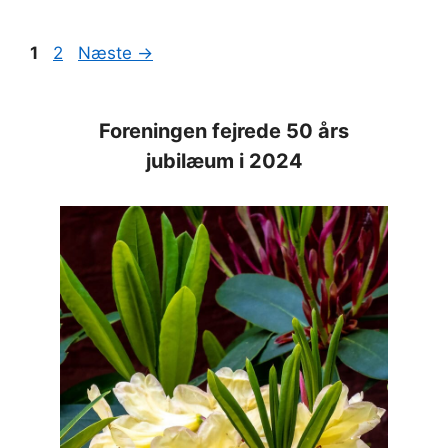
Side
Side
1
2
Næste
→
Foreningen fejrede 50 års
jubilæum i 2024