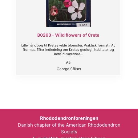
B0263 – Wild flowers of Crete
Lille håndbog til Kretas vilde blomster. Praktisk format i A5
fformat. Efter indledning om Kretas geologi, habitater og
øens nuværende...
A5
George Sfikas
Rhododendronforeningen
Danish chapter of the American Rhododendron
Society