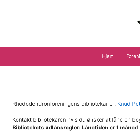
Hop
til
indhold
Hjem
Foren
Rhododendronforeningens bibliotekar er:
Knud Pe
Kontakt bibliotekaren hvis du ønsker at låne en bo
Bibliotekets udlånsregler: Lånetiden er 1 måned (