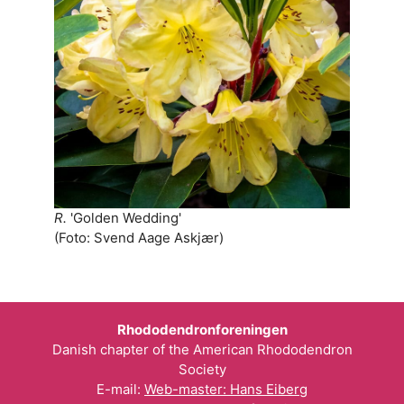
R.
'Golden Wedding'
(Foto: Svend Aage Askjær)
Rhododendronforeningen
Danish chapter of the American Rhododendron
Society
E-mail:
Web-master: Hans Eiberg