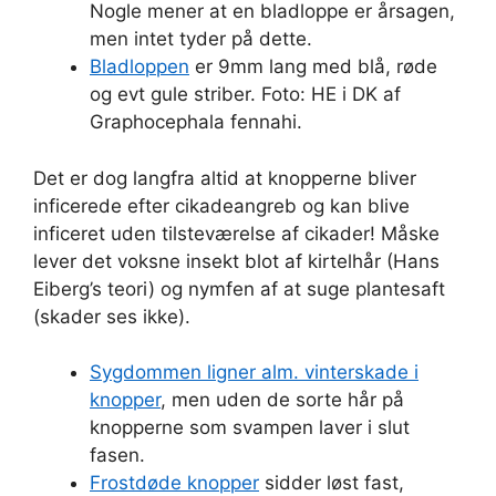
Nogle mener at en bladloppe er årsagen,
men intet tyder på dette.
Bladloppen
er 9mm lang med blå, røde
og evt gule striber. Foto: HE i DK af
Graphocephala fennahi.
Det er dog langfra altid at knopperne bliver
inficerede efter cikadeangreb og kan blive
inficeret uden tilsteværelse af cikader! Måske
lever det voksne insekt blot af kirtelhår (Hans
Eiberg’s teori) og nymfen af at suge plantesaft
(skader ses ikke).
Sygdommen ligner alm. vinterskade i
knopper
, men uden de sorte hår på
knopperne som svampen laver i slut
fasen.
Frostdøde knopper
sidder løst fast,