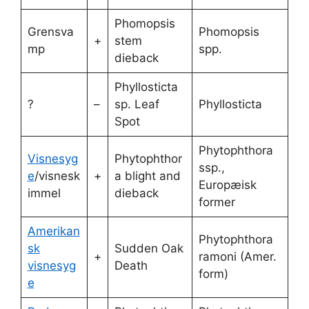
Phomopsis
Grensva
Phomopsis
+
stem
mp
spp.
dieback
Phyllosticta
?
–
sp. Leaf
Phyllosticta
Spot
Phytophthora
Visnesyg
Phytophthor
ssp.,
e
/visnesk
+
a blight and
Europæisk
immel
dieback
former
Amerikan
Phytophthora
sk
Sudden Oak
+
ramoni (Amer.
visnesyg
Death
form)
e