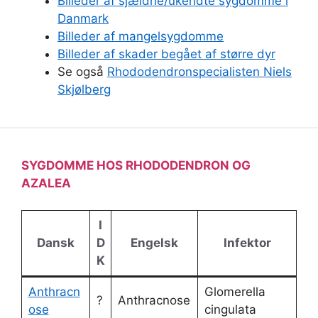
Billeder af sjældne/ukendte sygdomme i
Danmark
Billeder af mangelsygdomme
Billeder af skader begået af større dyr
Se også
Rhododendronspecialisten Niels
Skjølberg
SYGDOMME HOS RHODODENDRON OG
AZALEA
I
Dansk
D
Engelsk
Infektor
K
Anthracn
Glomerella
?
Anthracnose
ose
cingulata