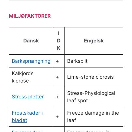
MILJØFAKTORER
I
Dansk
D
Engelsk
K
Barksprængning
+
Barksplit
Kalkjords
+
Lime-stone clorosis
klorose
Stress-Physiological
Stress pletter
+
leaf spot
Frostskader i
Freeze damage in the
+
bladet
leaf