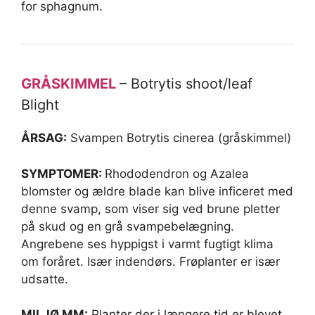
for sphagnum.
GRÅSKIMMEL
– Botrytis shoot/leaf
Blight
ÅRSAG:
Svampen Botrytis cinerea (gråskimmel)
SYMPTOMER:
Rhododendron og Azalea
blomster og ældre blade kan blive inficeret med
denne svamp, som viser sig ved brune pletter
på skud og en grå svampebelægning.
Angrebene ses hyppigst i varmt fugtigt klima
om foråret. Især indendørs. Frøplanter er især
udsatte.
MILJØ MM:
Planter der i længere tid er blevet