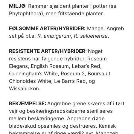
MILJØ:
Rammer sjældent planter i potter (se
Phytophthora), men fritstående planter.
FØLSOMME ARTER/HYBRIDER:
Mange. Angreb
set på bl.a.
R. ambigerum
,
R. saluenense
.
RESISTENTE ARTER/HYBRIDER:
Noget
resistens har følgende hybrider: Roseum
Elegans, English Roseum, Lebar’s Red,
Cunningham’s White, Roseum 2, Boursault.
Chionoides White, Le Barr’s Red, og
Wissahickon.
BEKÆMPELSE:
Angrebne grene skæres af i tørt
vejr og beskæringsredskaberne steriliseres
mellem beskæringerne. Angrebne døde
blade/skud opsamles og destrueres. Kemisk
bekæmpelse er af ringe værdi? evt. Manozeb,