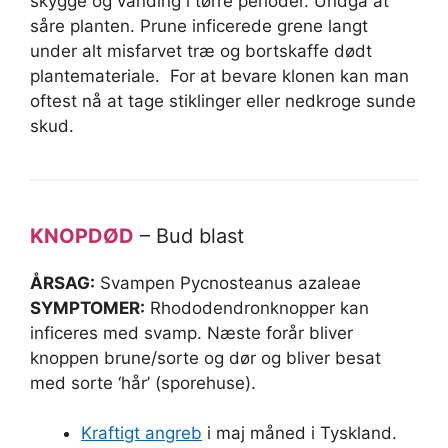
skygge og vanding i tørre perioder. Undgå at
såre planten. Prune inficerede grene langt
under alt misfarvet træ og bortskaffe dødt
plantemateriale. For at bevare klonen kan man
oftest nå at tage stiklinger eller nedkroge sunde
skud.
KNOPDØD
– Bud blast
ÅRSAG:
Svampen Pycnosteanus azaleae
SYMPTOMER:
Rhododendronknopper kan
inficeres med svamp. Næste forår bliver
knoppen brune/sorte og dør og bliver besat
med sorte ‘hår’ (sporehuse).
Kraftigt angreb
i maj måned i Tyskland.