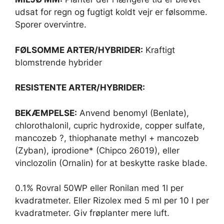
udsat for regn og fugtigt koldt vejr er følsomme.
Sporer overvintre.
FØLSOMME ARTER/HYBRIDER:
Kraftigt
blomstrende hybrider
RESISTENTE ARTER/HYBRIDER:
BEKÆMPELSE:
Anvend benomyl (Benlate),
chlorothalonil, cupric hydroxide, copper sulfate,
mancozeb ?, thiophanate methyl + mancozeb
(Zyban), iprodione* (Chipco 26019), eller
vinclozolin (Ornalin) for at beskytte raske blade.
0.1% Rovral 50WP eller Ronilan med 1l per
kvadratmeter. Eller Rizolex med 5 ml per 10 l per
kvadratmeter. Giv frøplanter mere luft.