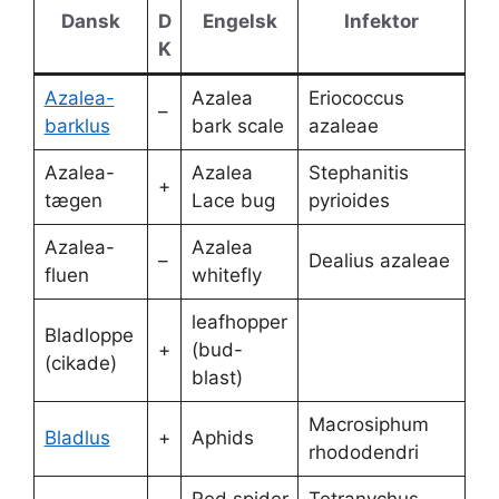
Dansk
D
Engelsk
Infektor
K
Azalea-
Azalea
Eriococcus
–
barklus
bark scale
azaleae
Azalea-
Azalea
Stephanitis
+
tægen
Lace bug
pyrioides
Azalea-
Azalea
–
Dealius azaleae
fluen
whitefly
leafhopper
Bladloppe
+
(bud-
(cikade)
blast)
Macrosiphum
Bladlus
+
Aphids
rhododendri
Red spider
Tetranychus