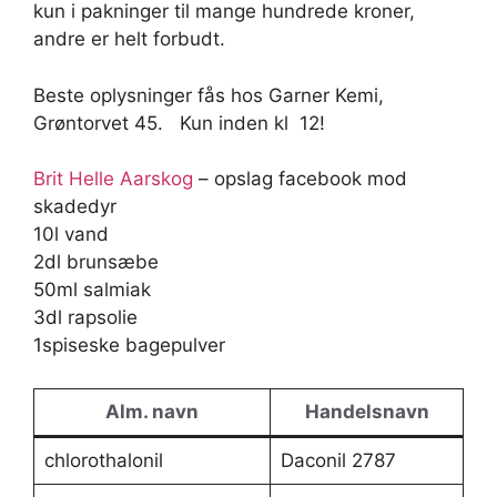
kun i pakninger til mange hundrede kroner,
andre er helt forbudt.
Beste oplysninger fås hos Garner Kemi,
Grøntorvet 45. Kun inden kl 12!
Brit Helle Aarskog
– opslag facebook mod
skadedyr
10l vand
2dl brunsæbe
50ml salmiak
3dl rapsolie
1spiseske bagepulver
Alm. navn
Handelsnavn
chlorothalonil
Daconil 2787