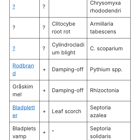
Chrysomyxa
?
?
rhododendri
Clitocybe
Armillaria
?
?
root rot
tabescens
Cylindrocladi
?
?
C. scoparium
um blight
Rodbran
+
Damping-off
Pythium spp.
d
Gråskim
+
Damping-off
Rhizoctonia
mel
Bladplett
Septoria
+
Leaf scorch
er
azalea
Bladplets
Septoria
+
“
vamp
solidaris