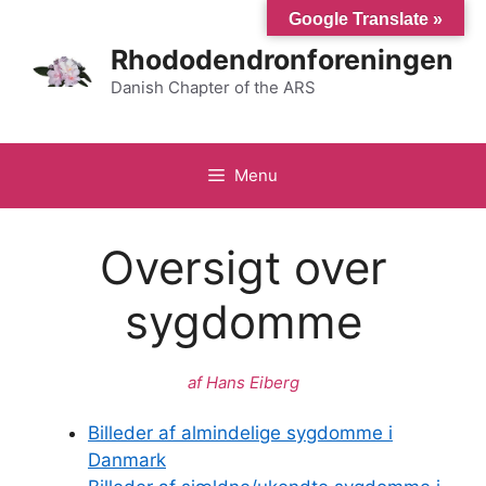
Hop
Google Translate »
til
Rhododendronforeningen
indhold
Danish Chapter of the ARS
Menu
Oversigt over
sygdomme
af Hans Eiberg
Billeder af almindelige sygdomme i
Danmark