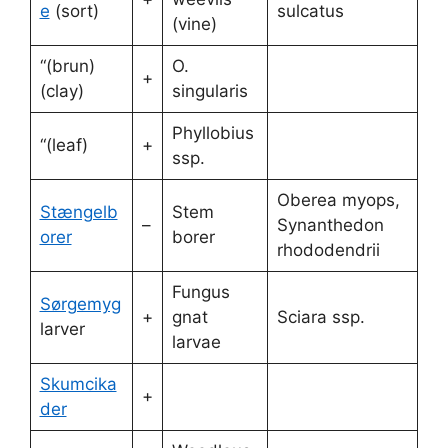
e
(sort)
sulcatus
(vine)
“(brun)
O.
+
(clay)
singularis
Phyllobius
“(leaf)
+
ssp.
Oberea myops,
Stængelb
Stem
–
Synanthedon
orer
borer
rhododendrii
Fungus
Sørgemyg
+
gnat
Sciara ssp.
larver
larvae
Skumcika
+
der