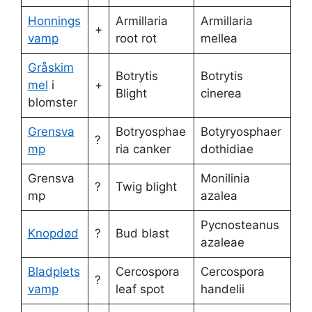
Honnings
Armillaria
Armillaria
+
vamp
root rot
mellea
Gråskim
Botrytis
Botrytis
mel
i
+
Blight
cinerea
blomster
Grensva
Botryosphae
Botyryosphaer
?
mp
ria canker
dothidiae
Grensva
Monilinia
?
Twig blight
mp
azalea
Pycnosteanus
Knopdød
?
Bud blast
azaleae
Bladplets
Cercospora
Cercospora
?
vamp
leaf spot
handelii