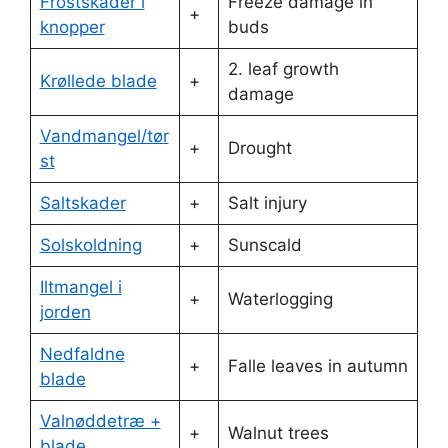
Frostskader i
Freeze damage in
+
knopper
buds
2. leaf growth
Krøllede blade
+
damage
Vandmangel/tør
+
Drought
st
Saltskader
+
Salt injury
Solskoldning
+
Sunscald
Iltmangel i
+
Waterlogging
jorden
Nedfaldne
+
Falle leaves in autumn
blade
Valnøddetræ +
+
Walnut trees
blade