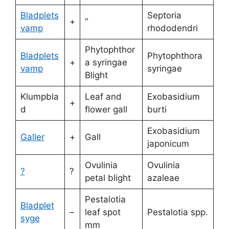
Bladplets
Septoria
+
“
vamp
rhododendri
Phytophthor
Bladplets
Phytophthora
+
a syringae
vamp
syringae
Blight
Klumpbla
Leaf and
Exobasidium
+
d
flower gall
burti
Exobasidium
Galler
+
Gall
japonicum
Ovulinia
Ovulinia
?
?
petal blight
azaleae
Pestalotia
Bladplet
–
leaf spot
Pestalotia spp.
syge
mm