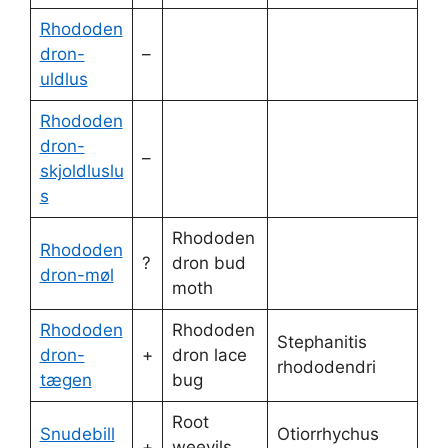
Rhododen
dron-
–
uldlus
Rhododen
dron-
–
skjoldluslu
s
Rhododen
Rhododen
?
dron bud
dron-møl
moth
Rhododen
Rhododen
Stephanitis
dron-
+
dron lace
rhododendri
tægen
bug
Root
Snudebill
Otiorrhychus
+
weevils