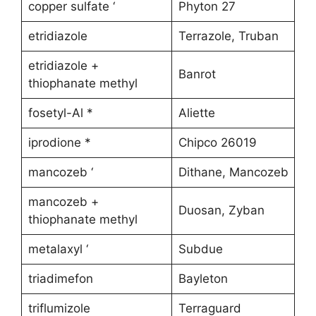
copper sulfate ‘
Phyton 27
etridiazole
Terrazole, Truban
etridiazole +
Banrot
thiophanate methyl
fosetyl-Al *
Aliette
iprodione *
Chipco 26019
mancozeb ‘
Dithane, Mancozeb
mancozeb +
Duosan, Zyban
thiophanate methyl
metalaxyl ‘
Subdue
triadimefon
Bayleton
triflumizole
Terraguard