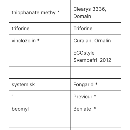
Clearys 3336,
thiophanate methyl ‘
Domain
triforine
Triforine
vinclozolin *
Curalan, Ornalin
ECOstyle
Svampefri 2012
systemisk
Fongarid *
“
Previcur *
beomyl
Benlate *