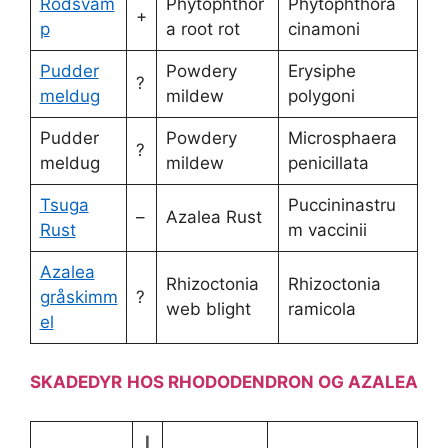
Rodsvam
Phytophthor
Phytophthora
+
p
a root rot
cinamoni
Pudder
Powdery
Erysiphe
?
meldug
mildew
polygoni
Pudder
Powdery
Microsphaera
?
meldug
mildew
penicillata
Tsuga
Puccininastru
–
Azalea Rust
Rust
m vaccinii
Azalea
Rhizoctonia
Rhizoctonia
gråskimm
?
web blight
ramicola
el
SKADEDYR
HOS RHODODENDRON OG AZALEA
I