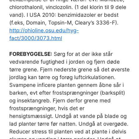
chlorothalonil, vinclozolin. (1 del klorin til 9 dele
vand). I USA 2010: benzimidazoler er bedst
(f.eks, Domain, Topsin-M, Cleary’s 3336-F).
http://ohioline.osu.edu/hyg-
fact/3000/3073.html
FOREBYGGELSE:
Sørg for at der ikke står
vedvarende fugtighed i jorden og fjern døde
tørre grene. Fjern nederste grene så det øverste
jordlag kan tørre og forøg luftcirkulationen.
Svampene inficere planten gennem åbne sår i
barken, evt efter frostsprængninger (barksplit)
og insektangreb. Fjern derfor grene med
frostsprængninger, hvis det er
hensigtsmæssigt. Undgå at vande på blade og
lad planter tørre før natten. Undgå at overgøde.
Reducer stress til planten ved at plante i delvis