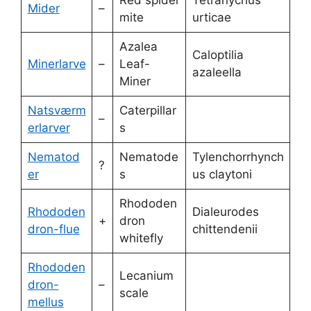
Mider
–
mite
urticae
Azalea
Caloptilia
Minerlarve
–
Leaf-
azaleella
Miner
Natsværm
Caterpillar
–
erlarver
s
Nematod
Nematode
Tylenchorrhynch
?
er
s
us claytoni
Rhododen
Rhododen
Dialeurodes
+
dron
dron-flue
chittendenii
whitefly
Rhododen
Lecanium
dron-
–
scale
mellus