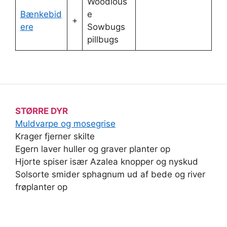
Woodlous
Bænkebid
e
+
ere
Sowbugs
pillbugs
STØRRE DYR
Muldvarpe og mosegrise
Krager fjerner skilte
Egern laver huller og graver planter op
Hjorte spiser især Azalea knopper og nyskud
Solsorte smider sphagnum ud af bede og river
frøplanter op