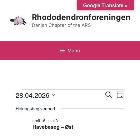
Hop
Google Translate »
til
Rhododendronforeningen
indhold
Danish Chapter of the ARS
Menu
Begivenheder
B
28.04.2026
B
S
D
ø
V
e
a
e
g
for
Heldagsbegivenhed
g
æ
e
g
l
g
f
april 16
-
maj 31
april
i
t
Havebesøg – Øst
g
e
i
d
v
r