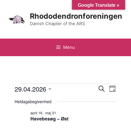
Hop
Google Translate »
til
Rhododendronforeningen
indhold
Danish Chapter of the ARS
Menu
Begivenheder
B
29.04.2026
B
S
D
ø
V
e
a
e
g
for
Heldagsbegivenhed
g
æ
e
g
l
g
f
april 16
-
maj 31
april
i
t
Havebesøg – Øst
g
e
i
d
v
r