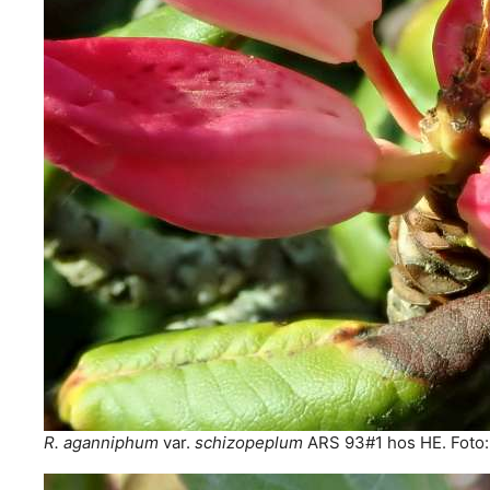
R. aganniphum
var.
schizopeplum
ARS 93#1 hos HE. Foto: