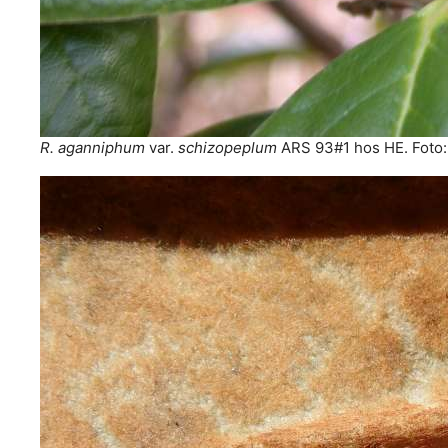
R. aganniphum
var.
schizopeplum
ARS 93#1 hos HE. Foto: