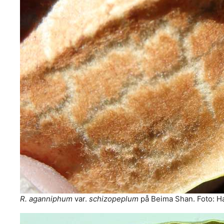
R. aganniphum
var.
schizopeplum
på Beima Shan. Foto: H