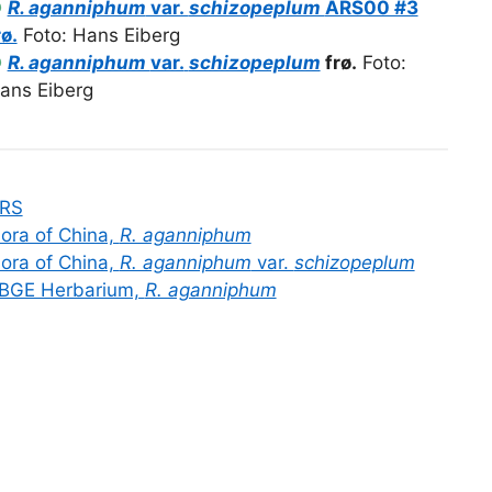
●
R. aganniphum
var.
schizopeplum
ARS00 #3
rø.
Foto: Hans Eiberg
●
R. aganniphum
var.
schizopeplum
frø.
Foto:
ans Eiberg
RS
lora of China,
R. aganniphum
lora of China,
R. aganniphum
var.
schizopeplum
BGE Herbarium,
R. aganniphum