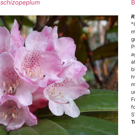
schizopeplum
B
R
°
m
g
P
a
a
b
h
m
u
F
f
S
T