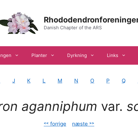
Rhododendronforeninge
Danish Chapter of the ARS
ingen
Planter
Dyrkning
Links
I
J
K
L
M
N
O
P
Q
ron aganniphum
var.
sc
˂˂ forrige
–
næste ˃˃