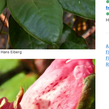
f
H
A
 Hans Eiberg
F
F
R