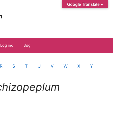
Google Translate »
n
Log ind
Søg
R
S
T
U
V
W
X
Y
hizopeplum