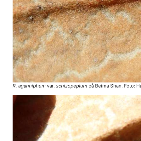
R. aganniphum
var.
schizopeplum
på Beima Shan. Foto: H