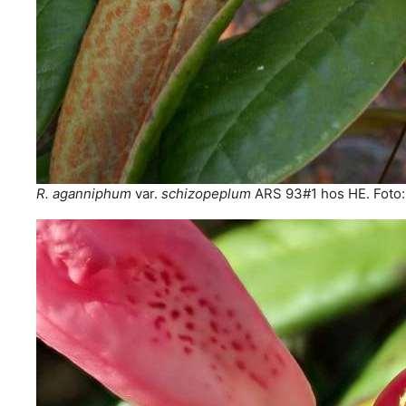
R. aganniphum
var.
schizopeplum
ARS 93#1 hos HE. Foto: