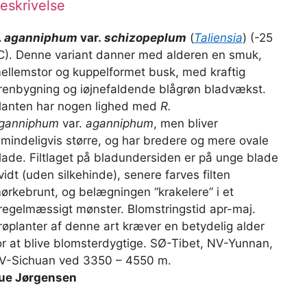
eskrivelse
. aganniphum
var.
schizopeplum
(
Taliensia
) (-25
C). Denne variant danner med alderen en smuk,
ellemstor og kuppelformet busk, med kraftig
renbygning og iøjnefaldende blågrøn bladvækst.
lanten har nogen lighed med
R.
ganniphum
var.
aganniphum
, men bliver
lmindeligvis større, og har bredere og mere ovale
lade. Filtlaget på bladundersiden er på unge blade
vidt (uden silkehinde), senere farves filten
ørkebrunt, og belægningen “krakelere” i et
regelmæssigt mønster. Blomstringstid apr-maj.
røplanter af denne art kræver en betydelig alder
or at blive blomsterdygtige. SØ-Tibet, NV-Yunnan,
V-Sichuan ved 3350 – 4550 m.
ue Jørgensen