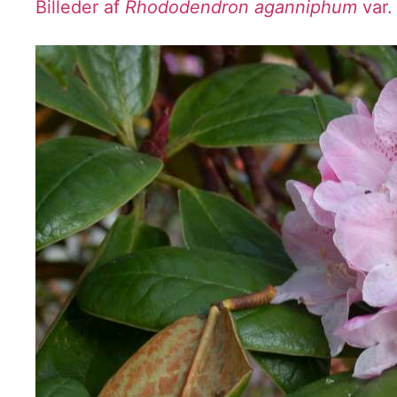
Billeder af
Rhododendron aganniphum
var.