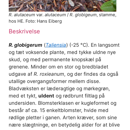
R. alutaceum
var.
alutaceum
/
R. globigeum
, stamme,
hos HE. Foto: Hans Eiberg
Beskrivelse
R. globigerum
(
Taliensia
) (-25 °C). En langsomt
og tæt voksende plante, med tykke uldne nye
skud, og med permanente knopskæl på
grenene. Minder om en stor og bredbladet
udgave af
R. roxieanum
, og der findes da også
utallige overgangsformer mellem disse.
Bladvæksten er læderagtige og mørkegrøn,
med et tykt,
uldent
og rødbrunt filtlag på
undersiden. Blomsterklasen er kugleformet og
består af ca. 15 enkeltblomster, hvide med
rødlige pletter i ganen. Arten kræver, som sine
nære slægtninge, en betydelig alder for at blive