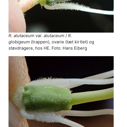
R. alutaceum
var.
alutaceum
/
R.
globigeum
(trappen), ovarie (tæt kirtlet) og
støvdragere, hos HE. Foto: Hans Eiberg