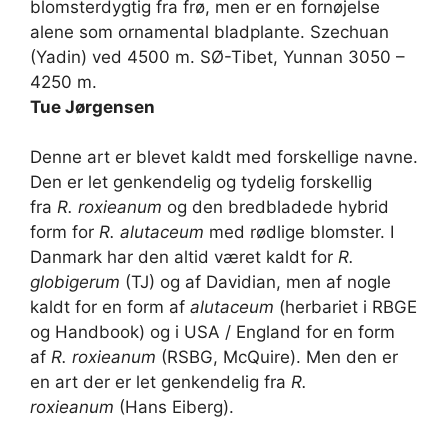
blomsterdygtig fra frø, men er en fornøjelse
alene som ornamental bladplante. Szechuan
(Yadin) ved 4500 m. SØ-Tibet, Yunnan 3050 –
4250 m.
Tue Jørgensen
Denne art er blevet kaldt med forskellige navne.
Den er let genkendelig og tydelig forskellig
fra
R. roxieanum
og den bredbladede hybrid
form for
R. alutaceum
med rødlige blomster. I
Danmark har den altid været kaldt for
R.
globigerum
(TJ) og af Davidian, men af nogle
kaldt for en form af
alutaceum
(herbariet i RBGE
og Handbook) og i USA / England for en form
af
R. roxieanum
(RSBG, McQuire). Men den er
en art der er let genkendelig fra
R.
roxieanum
(Hans Eiberg).