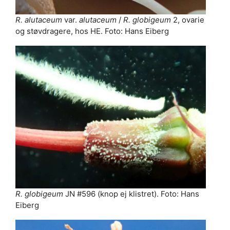
R. alutaceum
var.
alutaceum
/
R. globigeum
2, ovarie
og støvdragere, hos HE. Foto: Hans Eiberg
R. globigeum
JN #596 (knop ej klistret). Foto: Hans
Eiberg