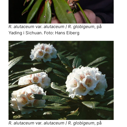
R. alutaceum
var.
alutaceum
/
R. globigeum
, på
Yading i Sichuan. Foto: Hans Eiberg
R. alutaceum
var.
alutaceum
/
R. globigeum
, på