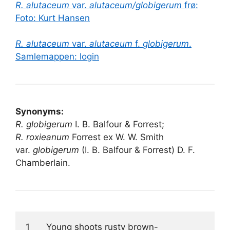
R. alutaceum
var.
alutaceum/globigerum
frø:
Foto: Kurt Hansen
R. alutaceum
var.
alutaceum
f.
globigerum
.
Samlemappen: login
Synonyms:
R. globigerum
I. B. Balfour & Forrest;
R. roxieanum
Forrest ex W. W. Smith
var.
globigerum
(I. B. Balfour & Forrest) D. F.
Chamberlain.
1	Young shoots rusty brown-