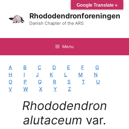
Hop
Google Translate »
til
Rhododendronforeningen
indhold
Danish Chapter of the ARS
Menu
A
B
C
D
E
F
G
H
I
J
K
L
M
N
O
P
Q
R
S
T
U
V
W
X
Y
Z
Rhododendron
alutaceum
var.