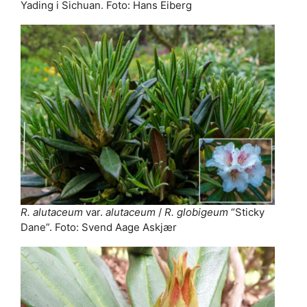
Yading i Sichuan. Foto: Hans Eiberg
R. alutaceum
var.
alutaceum
/
R. globigeum
“Sticky
Dane”. Foto: Svend Aage Askjær