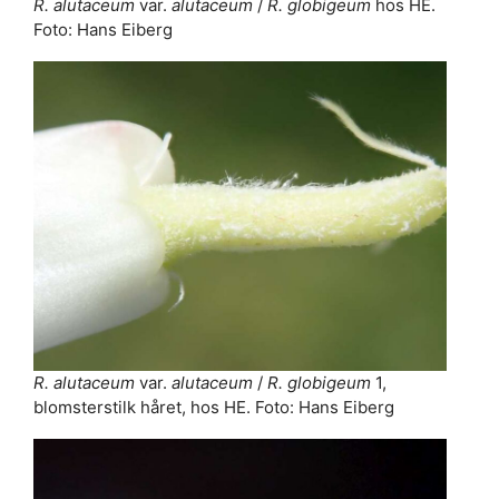
R. alutaceum
var.
alutaceum
/
R. globigeum
hos HE.
Foto: Hans Eiberg
R. alutaceum
var.
alutaceum
/
R. globigeum
1,
blomsterstilk håret, hos HE. Foto: Hans Eiberg