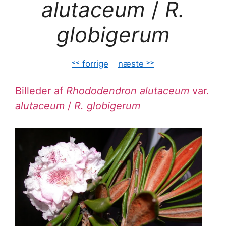
alutaceum
/
R.
globigerum
˂˂ forrige
–
næste ˃˃
Billeder af
Rhododendron alutaceum
var.
alutaceum
/
R. globigerum