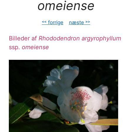
omeiense
˂˂ forrige
–
næste ˃˃
Billeder af
Rhododendron argyrophyllum
ssp.
omeiense