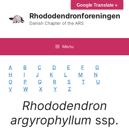
Hop
Google Translate »
til
Rhododendronforeningen
indhold
Danish Chapter of the ARS
Menu
A
B
C
D
E
F
G
H
I
J
K
L
M
N
O
P
Q
R
S
T
U
V
W
X
Y
Z
Rhododendron
argyrophyllum
ssp.