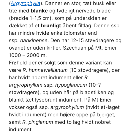
(
Argyrophylla
). Danner en stor, tæt busk eller
træ med
blanke
og tydeligt nervede blade
(bredde 1-1,5 cm), som på undersiden er
dækket af et
brunligt
åbent filtlag. Denne ssp.
har mindre hvide enkelt­blomster end
ssp.
nankinense
. Den har 12-15 støvdragere og
ovariet er uden kirtler. Szechuan på Mt. Emei
1000 – 2000 m.
Frøhold der er solgt som denne variant kan
være
R. hunnewellianum
(10 støvdragere), der
har hvidt nobret indument eller
R.
argyrophyllum
ssp.
hypoglaucum
(10-?
støvdragere), og uden hår på bladstilken og
blankt tæt lysebrunt indument. På Mt Emei
vokser også ssp.
argyrophyllum
(hvidt et-laget
hvidt indument) men højere oppe på bjerget,
samt
R. pingianum
med to lag hvidt nobret
indument.