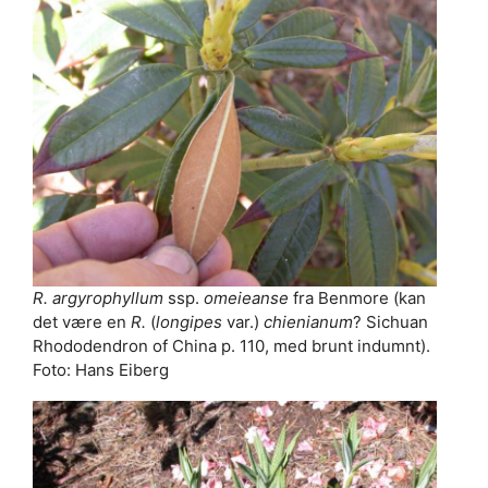
R. argyrophyllum
ssp.
omeieanse
fra Benmore (kan
det være en
R.
(
longipes
var.)
chienianum
? Sichuan
Rhododendron of China p. 110, med brunt indumnt).
Foto: Hans Eiberg