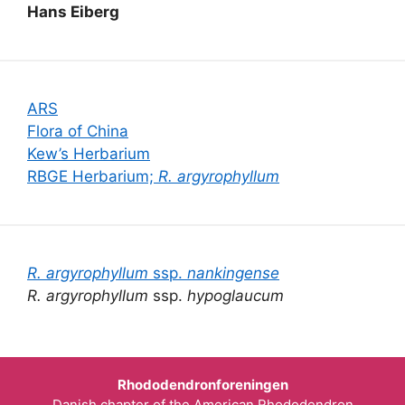
Hans Eiberg
ARS
Flora of China
Kew’s Herbarium
RBGE Herbarium;
R. argyrophyllum
R. argyrophyllum
ssp.
nankingense
R. argyrophyllum
ssp.
hypoglaucum
Rhododendronforeningen
Danish chapter of the American Rhododendron