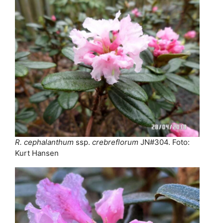
R. cephalanthum
ssp.
crebreflorum
JN#304. Foto:
Kurt Hansen