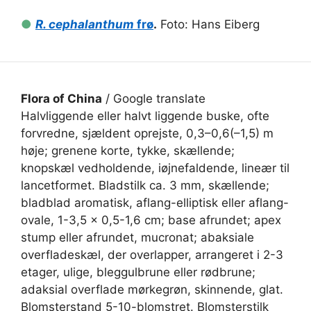
●
R. cephalanthum
frø
.
Foto: Hans Eiberg
Flora of China
/ Google translate
Halvliggende eller halvt liggende buske, ofte
forvredne, sjældent oprejste, 0,3–0,6(–1,5) m
høje; grenene korte, tykke, skællende;
knopskæl vedholdende, iøjnefaldende, lineær til
lancetformet. Bladstilk ca. 3 mm, skællende;
bladblad aromatisk, aflang-elliptisk eller aflang-
ovale, 1-3,5 × 0,5-1,6 cm; base afrundet; apex
stump eller afrundet, mucronat; abaksiale
overfladeskæl, der overlapper, arrangeret i 2-3
etager, ulige, bleggulbrune eller rødbrune;
adaksial overflade mørkegrøn, skinnende, glat.
Blomsterstand 5-10-blomstret. Blomsterstilk