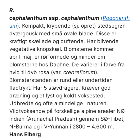
R.
cephalanthum
ssp.
cephalanthum
(
Pogonanth
um
). Kompakt, krybende (sj. opret) stedsegrøn
dværgbusk med små ovale blade. Disse er
kraftigt skællede og duftende. Har blivende
vegetative knopskæl. Blomsterne kommer i
april-maj, er rørformede og minder om
blomsterne hos Daphne. De varierer i farve fra
hvid til dyb rosa (var.
crebreflorum
).
Blomsterstanden er rund eller undertiden
fladtrykt. Har 5 støvdragere. Kræver god
dræning og et lyst og koldt voksested.
Udbredte og ofte almindelige i naturen.
Vildtvoksende på forskellige alpine arealer NØ-
Indien (Arunachal Pradesh) gennem SØ-Tibet,
N-Burma og i V-Yunnan i 2800 – 4.600 m.
Hans Eiberg