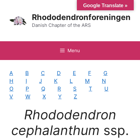
Hop
Google Translate »
til
Rhododendronforeningen
indhold
Danish Chapter of the ARS
Menu
A
B
C
D
E
F
G
H
I
J
K
L
M
N
O
P
Q
R
S
T
U
V
W
X
Y
Z
Rhododendron
cephalanthum
ssp.