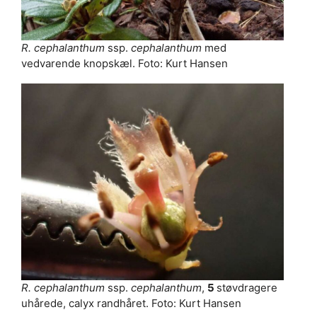
R. cephalanthum
ssp.
cephalanthum
med
vedvarende knopskæl. Foto: Kurt Hansen
R. cephalanthum
ssp.
cephalanthum
,
5
støvdragere
uhårede, calyx randhåret. Foto: Kurt Hansen