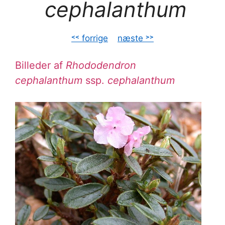
cephalanthum
˂˂ forrige
–
næste ˃˃
Billeder af
Rhododendron
cephalanthum
ssp.
cephalanthum