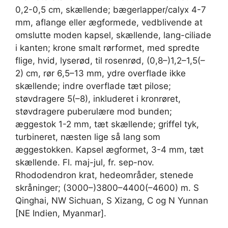
0,2-0,5 cm, skællende; bægerlapper/calyx 4-7
mm, aflange eller ægformede, vedblivende at
omslutte moden kapsel, skællende, lang-ciliade
i kanten; krone smalt rørformet, med spredte
flige, hvid, lyserød, til rosenrød, (0,8–)1,2–1,5(–
2) cm, rør 6,5–13 mm, ydre overflade ikke
skællende; indre overflade tæt pilose;
støvdragere 5(–8), inkluderet i kronrøret,
støvdragere puberulære mod bunden;
æggestok 1-2 mm, tæt skællende; griffel tyk,
turbineret, næsten lige så lang som
æggestokken. Kapsel ægformet, 3-4 mm, tæt
skællende. Fl. maj-jul, fr. sep-nov.
Rhododendron krat, hedeområder, stenede
skråninger; (3000–)3800–4400(–4600) m. S
Qinghai, NW Sichuan, S Xizang, C og N Yunnan
[NE Indien, Myanmar].