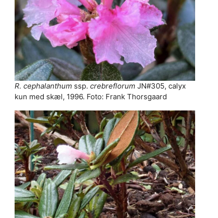
R. cephalanthum
ssp.
crebreflorum
JN#305, calyx
kun med skæl, 1996. Foto: Frank Thorsgaard