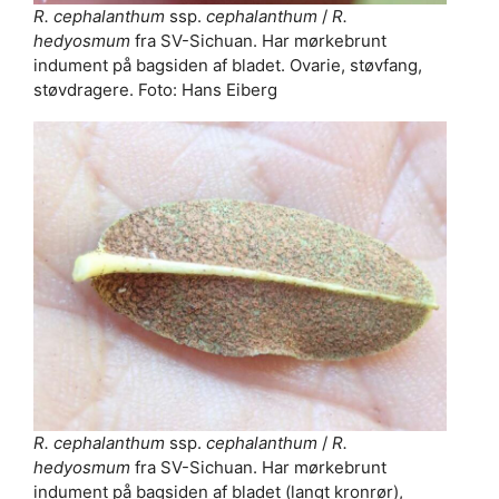
R. cephalanthum
ssp.
cephalanthum
/
R.
hedyosmum
fra SV-Sichuan. Har mørkebrunt
indument på bagsiden af bladet. Ovarie, støvfang,
støvdragere. Foto: Hans Eiberg
R. cephalanthum
ssp.
cephalanthum
/
R.
hedyosmum
fra SV-Sichuan. Har mørkebrunt
indument på bagsiden af bladet (langt kronrør),