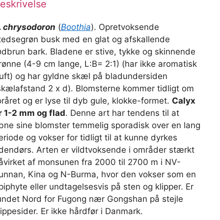
eskrivelse
. chrysodoron
(
Boothia
). Opretvoksende
tedsegrøn busk med en glat og afskallende
ødbrun bark. Bladene er stive, tykke og skinnende
rønne (4-9 cm lange, L:B= 2:1) (har ikke aromatisk
uft) og har gyldne skæl på bladundersiden
skælafstand 2 x d). Blomsterne kommer tidligt om
oråret og er lyse til dyb gule, klokke-formet.
Calyx
r 1-2 mm og flad
. Denne art har tendens til at
bne sine blomster temmelig sporadisk over en lang
eriode og vokser for tidligt til at kunne dyrkes
dendørs. Arten er vildtvoksende i områder stærkt
åvirket af monsunen fra 2000 til 2700 m i NV-
unnan, Kina og N-Burma, hvor den vokser som en
piphyte eller undtagelsesvis på sten og klipper. Er
undet Nord for Fugong nær Gongshan på stejle
lippesider. Er ikke hårdfør i Danmark.