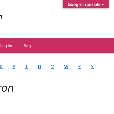
Google Translate »
n
Log ind
Søg
R
S
T
U
V
W
X
Y
ron