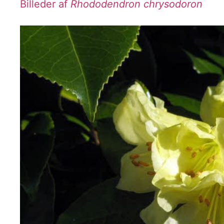
Billeder af
Rhododendron chrysodoron