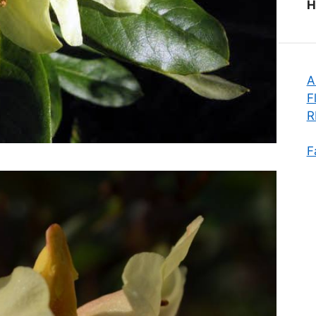
H
A
F
R
F