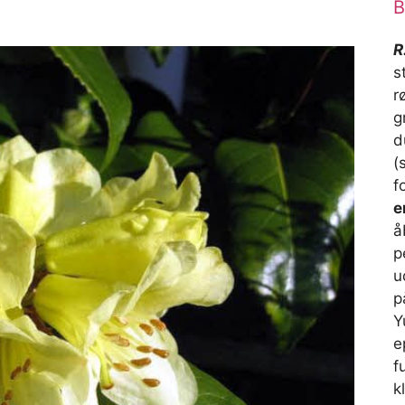
B
R
s
r
g
d
(
f
e
å
p
u
p
Y
e
f
k