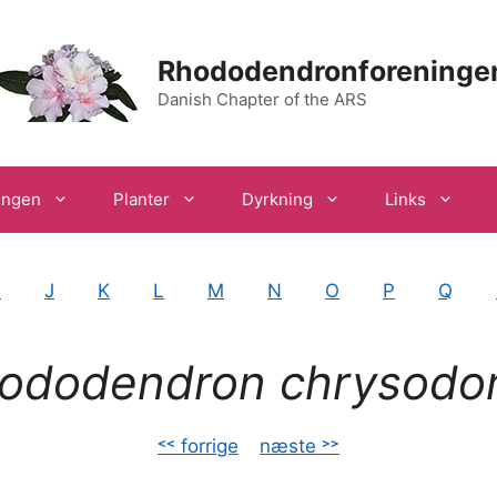
Rhododendronforeninge
Danish Chapter of the ARS
ingen
Planter
Dyrkning
Links
I
J
K
L
M
N
O
P
Q
ododendron chrysodo
˂˂ forrige
–
næste ˃˃