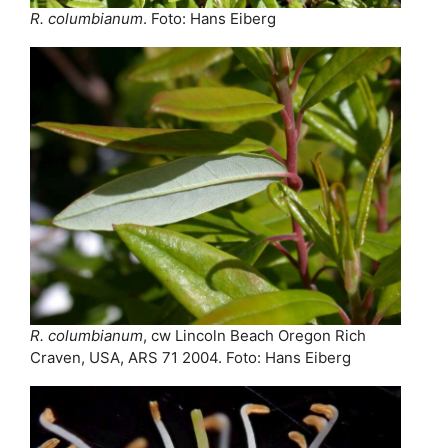
R. columbianum
. Foto: Hans Eiberg
R. columbianum
, cw Lincoln Beach Oregon Rich
Craven, USA, ARS 71 2004. Foto: Hans Eiberg