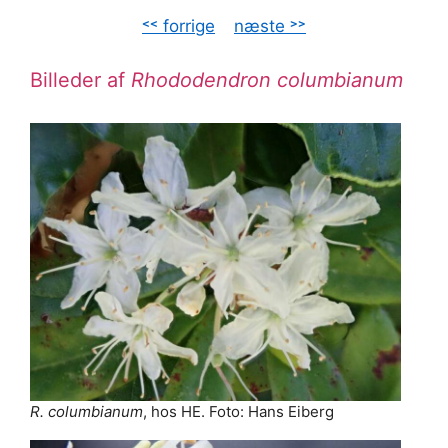
˂˂ forrige
–
næste ˃˃
Billeder af
Rhododendron columbianum
R. columbianum
, hos HE. Foto: Hans Eiberg