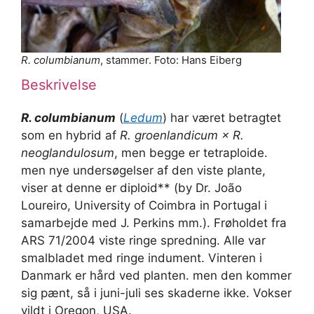
R. columbianum
, stammer. Foto: Hans Eiberg
Beskrivelse
R. columbianum
(
Ledum
) har været betragtet
som en hybrid af
R. groenlandicum × R.
neoglandulosum
, men begge er tetraploide.
men nye undersøgelser af den viste plante,
viser at denne er diploid** (by Dr. João
Loureiro, University of Coimbra in Portugal i
samarbejde med J. Perkins mm.). Frøholdet fra
ARS 71/2004 viste ringe spredning. Alle var
smalbladet med ringe indument. Vinteren i
Danmark er hård ved planten. men den kommer
sig pænt, så i juni-juli ses skaderne ikke. Vokser
vildt i Oregon, USA.