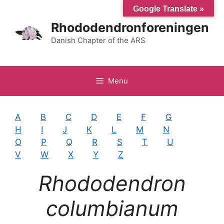
Hop
Google Translate »
til
Rhododendronforeningen
indhold
Danish Chapter of the ARS
Menu
A
B
C
D
E
F
G
H
I
J
K
L
M
N
O
P
Q
R
S
T
U
V
W
X
Y
Z
Rhododendron
columbianum