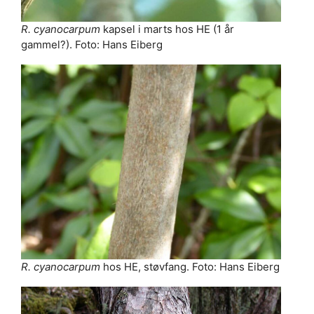
R. cyanocarpum
kapsel i marts hos HE (1 år
gammel?). Foto: Hans Eiberg
R. cyanocarpum
hos HE, støvfang. Foto: Hans Eiberg