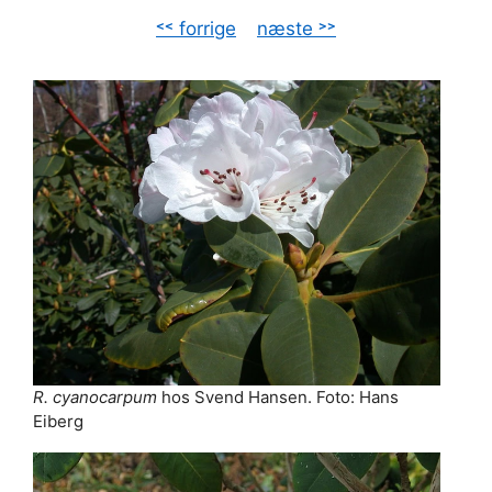
˂˂ forrige
–
næste ˃˃
R. cyanocarpum
hos Svend Hansen. Foto: Hans
Eiberg