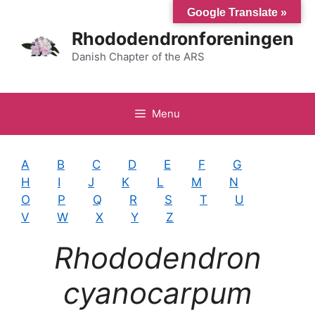
Hop
Google Translate »
til
Rhododendronforeningen
indhold
Danish Chapter of the ARS
Menu
A
B
C
D
E
F
G
H
I
J
K
L
M
N
O
P
Q
R
S
T
U
V
W
X
Y
Z
Rhododendron
cyanocarpum